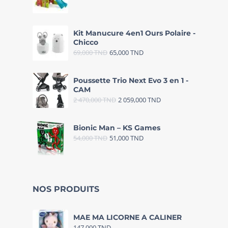
Kit Manucure 4en1 Ours Polaire -
Chicco
69,000
TND
65,000
TND
Poussette Trio Next Evo 3 en 1 -
CAM
2 470,000
TND
2 059,000
TND
Bionic Man – KS Games
54,000
TND
51,000
TND
NOS PRODUITS
MAE MA LICORNE A CALINER
147,000
TND