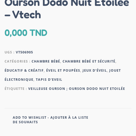
Ourson Dodo Nuit Etoilée
– Vtech
0,000
TND
UGS :
VT506905
CATÉGORIES :
CHAMBRE BÉBÉ
,
CHAMBRE BÉBÉ ET SÉCURITÉ
,
ÉDUCATIF & CRÉATIF
,
ÉVEIL ET POUPÉES
,
JEUX D'ÉVEIL
,
JOUET
ÉLECTRONIQUE
,
TAPIS D'EVEIL
ÉTIQUETTE :
VEILLEUSE OURSON ; OURSON DODO NUIT ETOILÉE
ADD TO WISHLIST - AJOUTER À LA LISTE
DE SOUHAITS