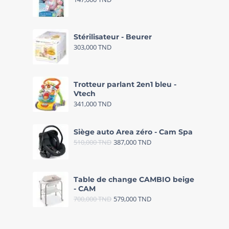
Stérilisateur - Beurer
303,000
TND
Trotteur parlant 2en1 bleu -
Vtech
341,000
TND
Siège auto Area zéro - Cam Spa
510,000
TND
387,000
TND
Table de change CAMBIO beige
- CAM
700,000
TND
579,000
TND