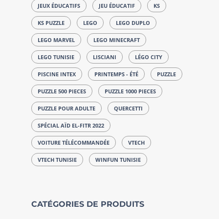
JEUX ÉDUCATIFS
JEU ÉDUCATIF
KS
KS PUZZLE
LEGO
LEGO DUPLO
LEGO MARVEL
LEGO MINECRAFT
LEGO TUNISIE
LISCIANI
LÉGO CITY
PISCINE INTEX
PRINTEMPS - ÉTÉ
PUZZLE
PUZZLE 500 PIECES
PUZZLE 1000 PIECES
PUZZLE POUR ADULTE
QUERCETTI
SPÉCIAL AÏD EL-FITR 2022
VOITURE TÉLÉCOMMANDÉE
VTECH
VTECH TUNISIE
WINFUN TUNISIE
CATÉGORIES DE PRODUITS