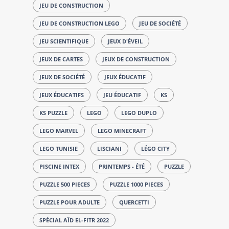
JEU DE CONSTRUCTION
JEU DE CONSTRUCTION LEGO
JEU DE SOCIÉTÉ
JEU SCIENTIFIQUE
JEUX D'ÉVEIL
JEUX DE CARTES
JEUX DE CONSTRUCTION
JEUX DE SOCIÉTÉ
JEUX ÉDUCATIF
JEUX ÉDUCATIFS
JEU ÉDUCATIF
KS
KS PUZZLE
LEGO
LEGO DUPLO
LEGO MARVEL
LEGO MINECRAFT
LEGO TUNISIE
LISCIANI
LÉGO CITY
PISCINE INTEX
PRINTEMPS - ÉTÉ
PUZZLE
PUZZLE 500 PIECES
PUZZLE 1000 PIECES
PUZZLE POUR ADULTE
QUERCETTI
SPÉCIAL AÏD EL-FITR 2022