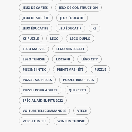
JEUX DE CARTES
JEUX DE CONSTRUCTION
JEUX DE SOCIÉTÉ
JEUX ÉDUCATIF
JEUX ÉDUCATIFS
JEU ÉDUCATIF
KS
KS PUZZLE
LEGO
LEGO DUPLO
LEGO MARVEL
LEGO MINECRAFT
LEGO TUNISIE
LISCIANI
LÉGO CITY
PISCINE INTEX
PRINTEMPS - ÉTÉ
PUZZLE
PUZZLE 500 PIECES
PUZZLE 1000 PIECES
PUZZLE POUR ADULTE
QUERCETTI
SPÉCIAL AÏD EL-FITR 2022
VOITURE TÉLÉCOMMANDÉE
VTECH
VTECH TUNISIE
WINFUN TUNISIE