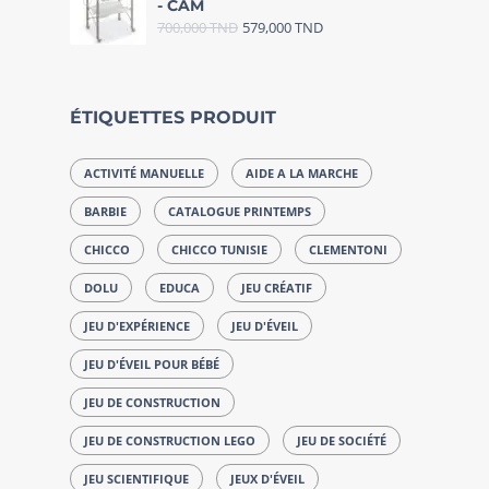
- CAM
700,000
TND
579,000
TND
ÉTIQUETTES PRODUIT
ACTIVITÉ MANUELLE
AIDE A LA MARCHE
BARBIE
CATALOGUE PRINTEMPS
CHICCO
CHICCO TUNISIE
CLEMENTONI
DOLU
EDUCA
JEU CRÉATIF
JEU D'EXPÉRIENCE
JEU D'ÉVEIL
JEU D'ÉVEIL POUR BÉBÉ
JEU DE CONSTRUCTION
JEU DE CONSTRUCTION LEGO
JEU DE SOCIÉTÉ
JEU SCIENTIFIQUE
JEUX D'ÉVEIL