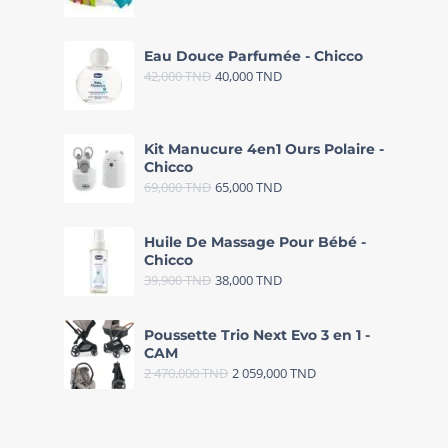
Eau Douce Parfumée - Chicco
42,000
TND
40,000
TND
Kit Manucure 4en1 Ours Polaire -
Chicco
69,000
TND
65,000
TND
Huile De Massage Pour Bébé -
Chicco
39,900
TND
38,000
TND
Poussette Trio Next Evo 3 en 1 -
CAM
2 470,000
TND
2 059,000
TND