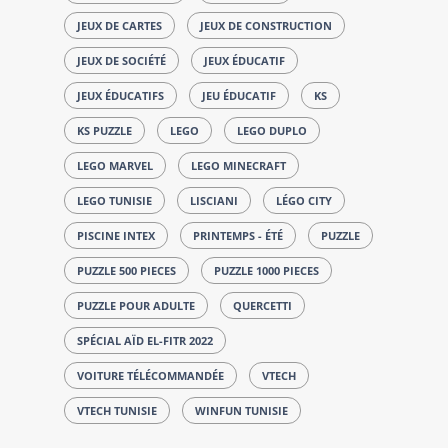
JEUX DE CARTES
JEUX DE CONSTRUCTION
JEUX DE SOCIÉTÉ
JEUX ÉDUCATIF
JEUX ÉDUCATIFS
JEU ÉDUCATIF
KS
KS PUZZLE
LEGO
LEGO DUPLO
LEGO MARVEL
LEGO MINECRAFT
LEGO TUNISIE
LISCIANI
LÉGO CITY
PISCINE INTEX
PRINTEMPS - ÉTÉ
PUZZLE
PUZZLE 500 PIECES
PUZZLE 1000 PIECES
PUZZLE POUR ADULTE
QUERCETTI
SPÉCIAL AÏD EL-FITR 2022
VOITURE TÉLÉCOMMANDÉE
VTECH
VTECH TUNISIE
WINFUN TUNISIE