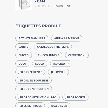
- CAM
700,000
TND
579,000
TND
ÉTIQUETTES PRODUIT
ACTIVITÉ MANUELLE
AIDE A LA MARCHE
BARBIE
CATALOGUE PRINTEMPS
CHICCO
CHICCO TUNISIE
CLEMENTONI
DOLU
EDUCA
JEU CRÉATIF
JEU D'EXPÉRIENCE
JEU D'ÉVEIL
JEU D'ÉVEIL POUR BÉBÉ
JEU DE CONSTRUCTION
JEU DE CONSTRUCTION LEGO
JEU DE SOCIÉTÉ
JEU SCIENTIFIQUE
JEUX D'ÉVEIL