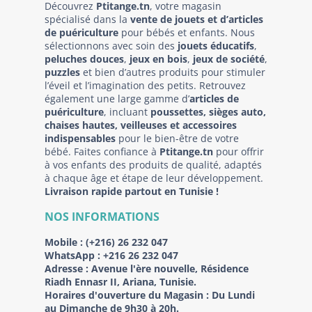
Découvrez
Ptitange.tn
, votre magasin
spécialisé dans la
vente de jouets et d’articles
de puériculture
pour bébés et enfants. Nous
sélectionnons avec soin des
jouets éducatifs
,
peluches douces
,
jeux en bois
,
jeux de société
,
puzzles
et bien d’autres produits pour stimuler
l’éveil et l’imagination des petits. Retrouvez
également une large gamme d’
articles de
puériculture
, incluant
poussettes, sièges auto,
chaises hautes, veilleuses et accessoires
indispensables
pour le bien-être de votre
bébé. Faites confiance à
Ptitange.tn
pour offrir
à vos enfants des produits de qualité, adaptés
à chaque âge et étape de leur développement.
Livraison rapide partout en Tunisie !
NOS INFORMATIONS
Mobile :
(+216) 26 232 047
WhatsApp :
+216 26 232 047
Adresse :
Avenue l'ère nouvelle, Résidence
Riadh Ennasr II, Ariana, Tunisie.
Horaires d'ouverture du Magasin : Du Lundi
au Dimanche de 9h30 à 20h.