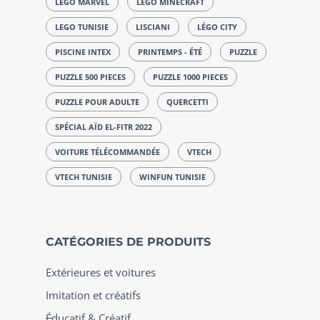
LEGO MARVEL
LEGO MINECRAFT
LEGO TUNISIE
LISCIANI
LÉGO CITY
PISCINE INTEX
PRINTEMPS - ÉTÉ
PUZZLE
PUZZLE 500 PIECES
PUZZLE 1000 PIECES
PUZZLE POUR ADULTE
QUERCETTI
SPÉCIAL AÏD EL-FITR 2022
VOITURE TÉLÉCOMMANDÉE
VTECH
VTECH TUNISIE
WINFUN TUNISIE
CATÉGORIES DE PRODUITS
Extérieures et voitures
Imitation et créatifs
Éducatif & Créatif