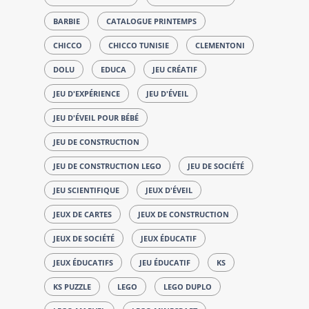
BARBIE
CATALOGUE PRINTEMPS
CHICCO
CHICCO TUNISIE
CLEMENTONI
DOLU
EDUCA
JEU CRÉATIF
JEU D'EXPÉRIENCE
JEU D'ÉVEIL
JEU D'ÉVEIL POUR BÉBÉ
JEU DE CONSTRUCTION
JEU DE CONSTRUCTION LEGO
JEU DE SOCIÉTÉ
JEU SCIENTIFIQUE
JEUX D'ÉVEIL
JEUX DE CARTES
JEUX DE CONSTRUCTION
JEUX DE SOCIÉTÉ
JEUX ÉDUCATIF
JEUX ÉDUCATIFS
JEU ÉDUCATIF
KS
KS PUZZLE
LEGO
LEGO DUPLO