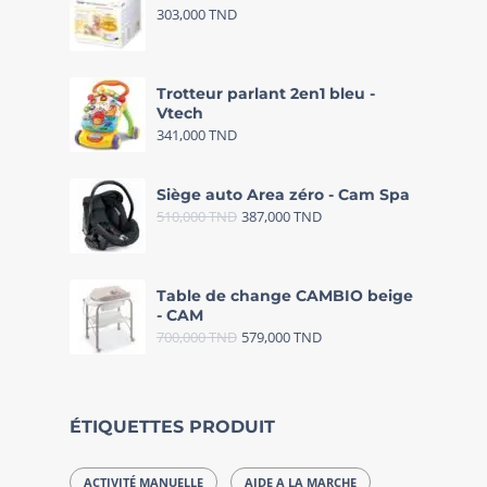
303,000
TND
Trotteur parlant 2en1 bleu -
Vtech
341,000
TND
Siège auto Area zéro - Cam Spa
510,000
TND
387,000
TND
Table de change CAMBIO beige
- CAM
700,000
TND
579,000
TND
ÉTIQUETTES PRODUIT
ACTIVITÉ MANUELLE
AIDE A LA MARCHE