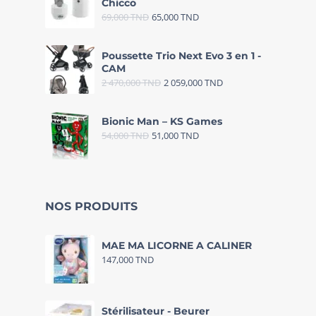
Chicco
69,000
TND
65,000
TND
Poussette Trio Next Evo 3 en 1 -
CAM
2 470,000
TND
2 059,000
TND
Bionic Man – KS Games
54,000
TND
51,000
TND
NOS PRODUITS
MAE MA LICORNE A CALINER
147,000
TND
Stérilisateur - Beurer