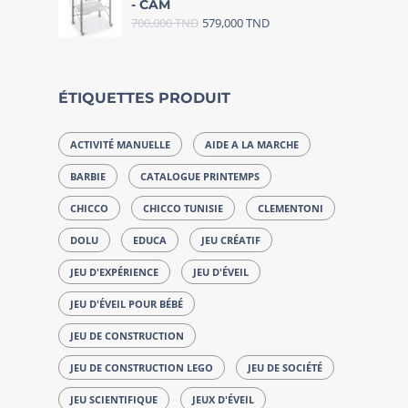
- CAM
700,000
TND
579,000
TND
ÉTIQUETTES PRODUIT
ACTIVITÉ MANUELLE
AIDE A LA MARCHE
BARBIE
CATALOGUE PRINTEMPS
CHICCO
CHICCO TUNISIE
CLEMENTONI
DOLU
EDUCA
JEU CRÉATIF
JEU D'EXPÉRIENCE
JEU D'ÉVEIL
JEU D'ÉVEIL POUR BÉBÉ
JEU DE CONSTRUCTION
JEU DE CONSTRUCTION LEGO
JEU DE SOCIÉTÉ
JEU SCIENTIFIQUE
JEUX D'ÉVEIL