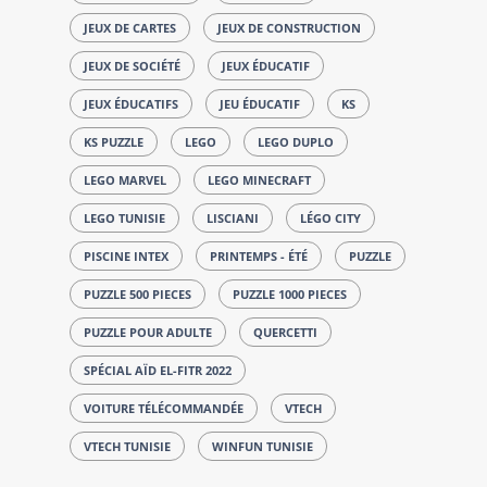
JEUX DE CARTES
JEUX DE CONSTRUCTION
JEUX DE SOCIÉTÉ
JEUX ÉDUCATIF
JEUX ÉDUCATIFS
JEU ÉDUCATIF
KS
KS PUZZLE
LEGO
LEGO DUPLO
LEGO MARVEL
LEGO MINECRAFT
LEGO TUNISIE
LISCIANI
LÉGO CITY
PISCINE INTEX
PRINTEMPS - ÉTÉ
PUZZLE
PUZZLE 500 PIECES
PUZZLE 1000 PIECES
PUZZLE POUR ADULTE
QUERCETTI
SPÉCIAL AÏD EL-FITR 2022
VOITURE TÉLÉCOMMANDÉE
VTECH
VTECH TUNISIE
WINFUN TUNISIE