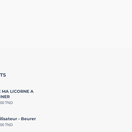
TS
 MA LICORNE A
INER
000
TND
ilisateur - Beurer
000
TND