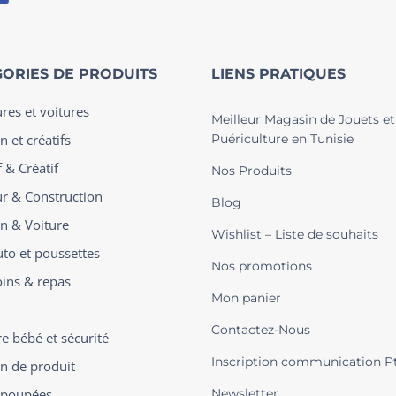
ORIES DE PRODUITS
LIENS PRATIQUES
ures et voitures
Meilleur Magasin de Jouets et
n et créatifs
Puériculture en Tunisie
 & Créatif
Nos Produits
ur & Construction
Blog
on & Voiture
Wishlist – Liste de souhaits
uto et poussettes
Nos promotions
oins & repas
Mon panier
Contactez-Nous
 bébé et sécurité
Inscription communication P
on de produit
t poupées
Newsletter