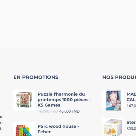
EN PROMOTIONS
NOS PRODUI
Puzzle l'harmonie du
MAE
printemps 1000 pièces -
CAL
KS Games
147,
49,000
TND
46,000
TND
re
in
Stér
Parc wood house -
s
,
303,
Feber