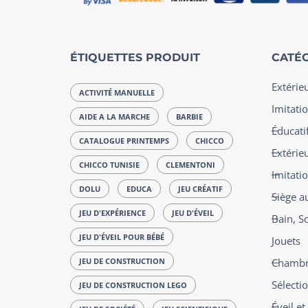
ÉTIQUETTES PRODUIT
CATÉG
Extérie
ACTIVITÉ MANUELLE
Imitatio
AIDE A LA MARCHE
BARBIE
Éducatif
CATALOGUE PRINTEMPS
CHICCO
Extérie
CHICCO TUNISIE
CLEMENTONI
Imitati
DOLU
EDUCA
JEU CRÉATIF
Siège a
JEU D'EXPÉRIENCE
JEU D'ÉVEIL
Bain, S
JEU D'ÉVEIL POUR BÉBÉ
Jouets
JEU DE CONSTRUCTION
Chambre
Sélecti
JEU DE CONSTRUCTION LEGO
Éveil e