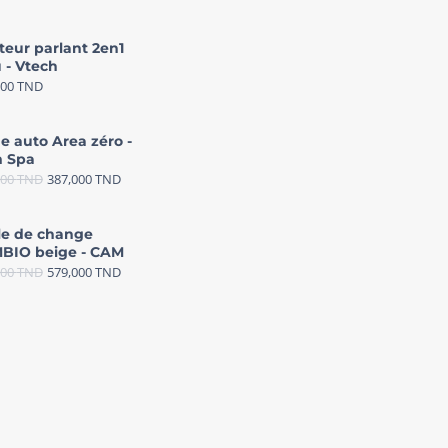
teur parlant 2en1
 - Vtech
000
TND
e auto Area zéro -
 Spa
000
TND
387,000
TND
le de change
BIO beige - CAM
000
TND
579,000
TND