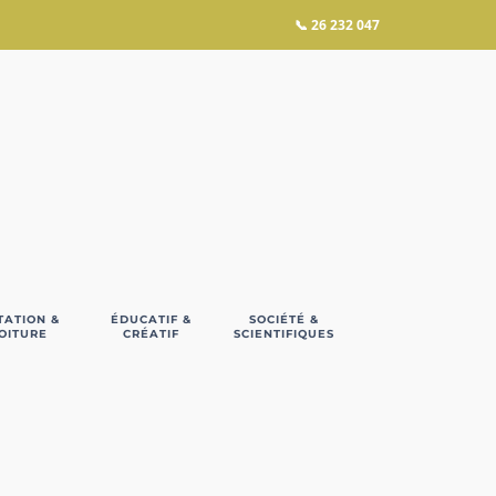
📞
26 232 047
TATION &
ÉDUCATIF &
SOCIÉTÉ &
OITURE
CRÉATIF
SCIENTIFIQUES