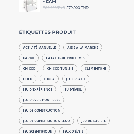
- CAM
700,000
TND
579,000
TND
ÉTIQUETTES PRODUIT
ACTIVITÉ MANUELLE
AIDE A LA MARCHE
BARBIE
CATALOGUE PRINTEMPS
CHICCO
CHICCO TUNISIE
CLEMENTONI
DOLU
EDUCA
JEU CRÉATIF
JEU D'EXPÉRIENCE
JEU D'ÉVEIL
JEU D'ÉVEIL POUR BÉBÉ
JEU DE CONSTRUCTION
JEU DE CONSTRUCTION LEGO
JEU DE SOCIÉTÉ
JEU SCIENTIFIQUE
JEUX D'ÉVEIL