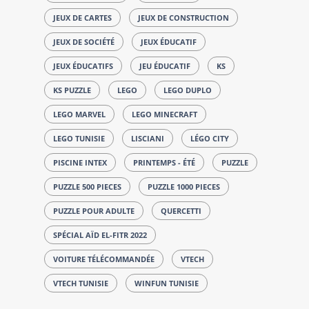
JEUX DE CARTES
JEUX DE CONSTRUCTION
JEUX DE SOCIÉTÉ
JEUX ÉDUCATIF
JEUX ÉDUCATIFS
JEU ÉDUCATIF
KS
KS PUZZLE
LEGO
LEGO DUPLO
LEGO MARVEL
LEGO MINECRAFT
LEGO TUNISIE
LISCIANI
LÉGO CITY
PISCINE INTEX
PRINTEMPS - ÉTÉ
PUZZLE
PUZZLE 500 PIECES
PUZZLE 1000 PIECES
PUZZLE POUR ADULTE
QUERCETTI
SPÉCIAL AÏD EL-FITR 2022
VOITURE TÉLÉCOMMANDÉE
VTECH
VTECH TUNISIE
WINFUN TUNISIE