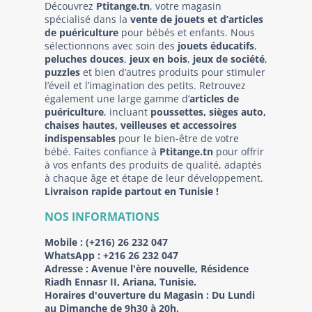
Découvrez
Ptitange.tn
, votre magasin
spécialisé dans la
vente de jouets et d’articles
de puériculture
pour bébés et enfants. Nous
sélectionnons avec soin des
jouets éducatifs
,
peluches douces
,
jeux en bois
,
jeux de société
,
puzzles
et bien d’autres produits pour stimuler
l’éveil et l’imagination des petits. Retrouvez
également une large gamme d’
articles de
puériculture
, incluant
poussettes, sièges auto,
chaises hautes, veilleuses et accessoires
indispensables
pour le bien-être de votre
bébé. Faites confiance à
Ptitange.tn
pour offrir
à vos enfants des produits de qualité, adaptés
à chaque âge et étape de leur développement.
Livraison rapide partout en Tunisie !
NOS INFORMATIONS
Mobile :
(+216) 26 232 047
WhatsApp :
+216 26 232 047
Adresse :
Avenue l'ère nouvelle, Résidence
Riadh Ennasr II, Ariana, Tunisie.
Horaires d'ouverture du Magasin : Du Lundi
au Dimanche de 9h30 à 20h.