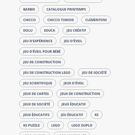
BARBIE
CATALOGUE PRINTEMPS
CHICCO
CHICCO TUNISIE
CLEMENTONI
DOLU
EDUCA
JEU CRÉATIF
JEU D'EXPÉRIENCE
JEU D'ÉVEIL
JEU D'ÉVEIL POUR BÉBÉ
JEU DE CONSTRUCTION
JEU DE CONSTRUCTION LEGO
JEU DE SOCIÉTÉ
JEU SCIENTIFIQUE
JEUX D'ÉVEIL
JEUX DE CARTES
JEUX DE CONSTRUCTION
JEUX DE SOCIÉTÉ
JEUX ÉDUCATIF
JEUX ÉDUCATIFS
JEU ÉDUCATIF
KS
KS PUZZLE
LEGO
LEGO DUPLO