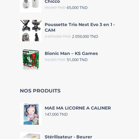
Chicco
69,000
TND
65,000
TND
Poussette Trio Next Evo 3 en 1 -
CAM
2 470,000
TND
2 059,000
TND
Bionic Man – KS Games
54,000
TND
51,000
TND
NOS PRODUITS
MAE MA LICORNE A CALINER
147,000
TND
Stérilisateur - Beurer