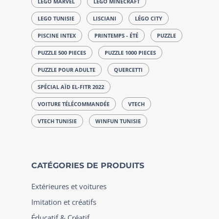
LEGO MARVEL
LEGO MINECRAFT
LEGO TUNISIE
LISCIANI
LÉGO CITY
PISCINE INTEX
PRINTEMPS - ÉTÉ
PUZZLE
PUZZLE 500 PIECES
PUZZLE 1000 PIECES
PUZZLE POUR ADULTE
QUERCETTI
SPÉCIAL AÏD EL-FITR 2022
VOITURE TÉLÉCOMMANDÉE
VTECH
VTECH TUNISIE
WINFUN TUNISIE
CATÉGORIES DE PRODUITS
Extérieures et voitures
Imitation et créatifs
Éducatif & Créatif