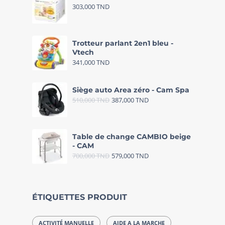
303,000
TND
Trotteur parlant 2en1 bleu -
Vtech
341,000
TND
Siège auto Area zéro - Cam Spa
510,000
TND
387,000
TND
Table de change CAMBIO beige
- CAM
700,000
TND
579,000
TND
ÉTIQUETTES PRODUIT
ACTIVITÉ MANUELLE
AIDE A LA MARCHE