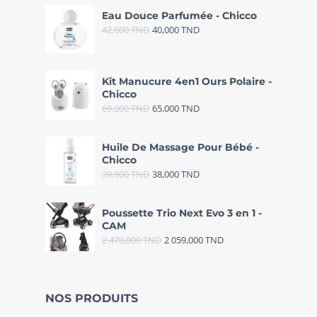
Eau Douce Parfumée - Chicco
42,000
TND
40,000
TND
Kit Manucure 4en1 Ours Polaire -
Chicco
69,000
TND
65,000
TND
Huile De Massage Pour Bébé -
Chicco
39,900
TND
38,000
TND
Poussette Trio Next Evo 3 en 1 -
CAM
2 470,000
TND
2 059,000
TND
NOS PRODUITS