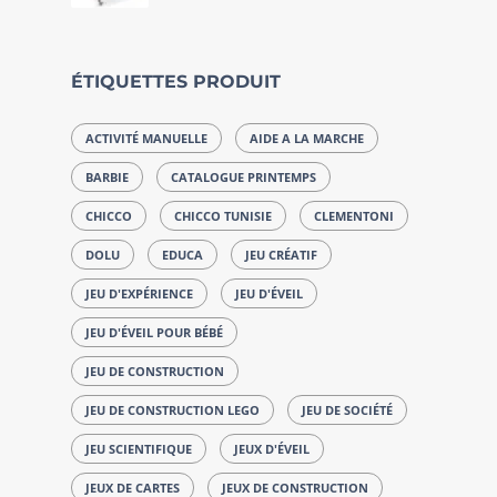
ÉTIQUETTES PRODUIT
ACTIVITÉ MANUELLE
AIDE A LA MARCHE
BARBIE
CATALOGUE PRINTEMPS
CHICCO
CHICCO TUNISIE
CLEMENTONI
DOLU
EDUCA
JEU CRÉATIF
JEU D'EXPÉRIENCE
JEU D'ÉVEIL
JEU D'ÉVEIL POUR BÉBÉ
JEU DE CONSTRUCTION
JEU DE CONSTRUCTION LEGO
JEU DE SOCIÉTÉ
JEU SCIENTIFIQUE
JEUX D'ÉVEIL
JEUX DE CARTES
JEUX DE CONSTRUCTION