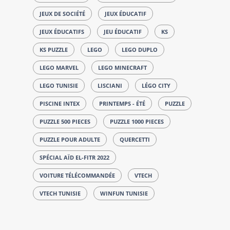
JEUX DE SOCIÉTÉ
JEUX ÉDUCATIF
JEUX ÉDUCATIFS
JEU ÉDUCATIF
KS
KS PUZZLE
LEGO
LEGO DUPLO
LEGO MARVEL
LEGO MINECRAFT
LEGO TUNISIE
LISCIANI
LÉGO CITY
PISCINE INTEX
PRINTEMPS - ÉTÉ
PUZZLE
PUZZLE 500 PIECES
PUZZLE 1000 PIECES
PUZZLE POUR ADULTE
QUERCETTI
SPÉCIAL AÏD EL-FITR 2022
VOITURE TÉLÉCOMMANDÉE
VTECH
VTECH TUNISIE
WINFUN TUNISIE