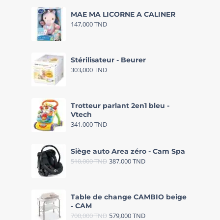
MAE MA LICORNE A CALINER
147,000
TND
Stérilisateur - Beurer
303,000
TND
Trotteur parlant 2en1 bleu -
Vtech
341,000
TND
Siège auto Area zéro - Cam Spa
510,000
TND
387,000
TND
Table de change CAMBIO beige
- CAM
700,000
TND
579,000
TND