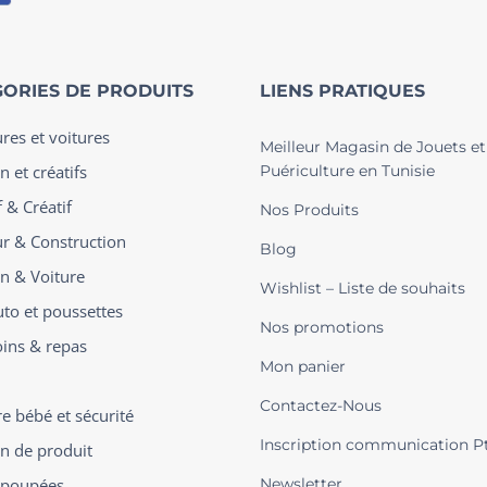
ORIES DE PRODUITS
LIENS PRATIQUES
ures et voitures
Meilleur Magasin de Jouets et
n et créatifs
Puériculture en Tunisie
 & Créatif
Nos Produits
ur & Construction
Blog
on & Voiture
Wishlist – Liste de souhaits
uto et poussettes
Nos promotions
oins & repas
Mon panier
Contactez-Nous
 bébé et sécurité
Inscription communication P
on de produit
t poupées
Newsletter