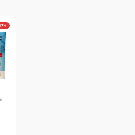
27%
o