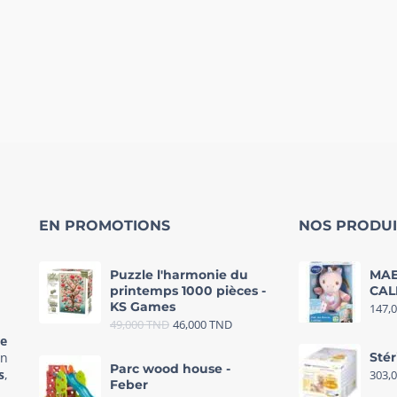
EN PROMOTIONS
NOS PRODUI
Puzzle l'harmonie du
MAE
printemps 1000 pièces -
CAL
KS Games
147,
49,000
TND
46,000
TND
re
in
Stér
Parc wood house -
s
,
303,
Feber