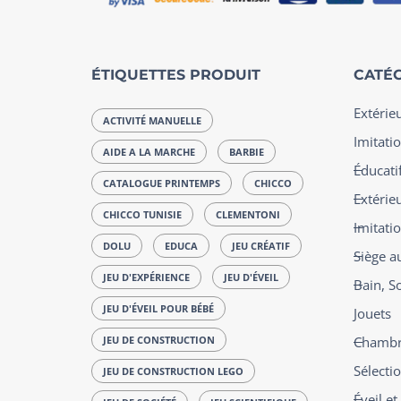
ÉTIQUETTES PRODUIT
CATÉG
Extérie
ACTIVITÉ MANUELLE
Imitatio
AIDE A LA MARCHE
BARBIE
Éducatif
CATALOGUE PRINTEMPS
CHICCO
Extérie
CHICCO TUNISIE
CLEMENTONI
Imitati
DOLU
EDUCA
JEU CRÉATIF
Siège a
JEU D'EXPÉRIENCE
JEU D'ÉVEIL
Bain, S
JEU D'ÉVEIL POUR BÉBÉ
Jouets
JEU DE CONSTRUCTION
Chambre
Sélecti
JEU DE CONSTRUCTION LEGO
Éveil e