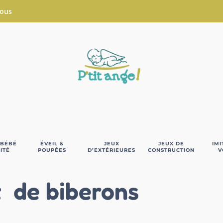
Nous
 BÉBÉ
ÉVEIL &
JEUX
JEUX DE
IMI
ITÉ
POUPÉES
D’EXTÉRIEURES
CONSTRUCTION
V
t de biberons