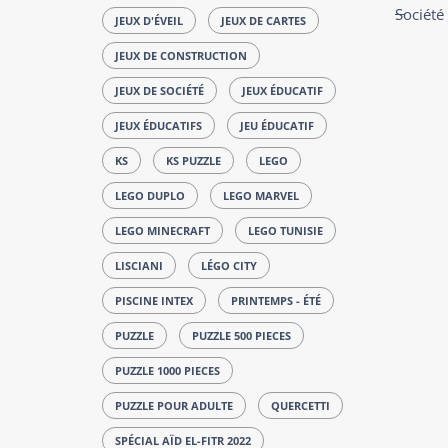
Société
JEUX D'ÉVEIL
JEUX DE CARTES
JEUX DE CONSTRUCTION
JEUX DE SOCIÉTÉ
JEUX ÉDUCATIF
JEUX ÉDUCATIFS
JEU ÉDUCATIF
KS
KS PUZZLE
LEGO
LEGO DUPLO
LEGO MARVEL
LEGO MINECRAFT
LEGO TUNISIE
LISCIANI
LÉGO CITY
PISCINE INTEX
PRINTEMPS - ÉTÉ
PUZZLE
PUZZLE 500 PIECES
PUZZLE 1000 PIECES
PUZZLE POUR ADULTE
QUERCETTI
SPÉCIAL AÏD EL-FITR 2022