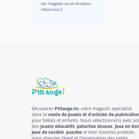
(en magasin ou en livraison
chez vous !)
Découvrez
Ptitange.tn
, votre magasin spécialisé
dans la
vente de jouets et d’articles de puéricultu
pour bébés et enfants. Nous sélectionnons avec so
des
jouets éducatifs
,
peluches douces
,
jeux en boi
jeux de société
,
puzzles
et bien d’autres produits
pour stimuler l’éveil et l’imagination des petits.