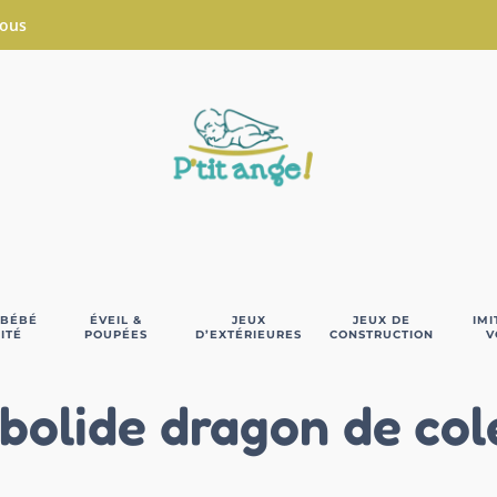
Nous
 BÉBÉ
ÉVEIL &
JEUX
JEUX DE
IMI
ITÉ
POUPÉES
D’EXTÉRIEURES
CONSTRUCTION
V
 bolide dragon de col