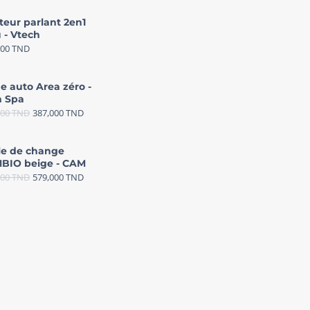
teur parlant 2en1
 - Vtech
000
TND
e auto Area zéro -
 Spa
000
TND
387,000
TND
le de change
BIO beige - CAM
000
TND
579,000
TND