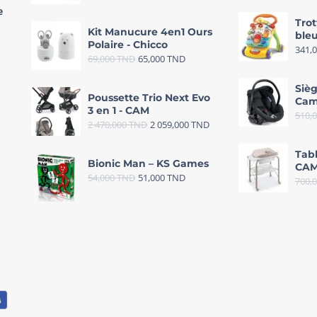
e
Trot
Kit Manucure 4en1 Ours
bleu
Polaire - Chicco
341,
69,000
TND
65,000
TND
Sièg
Poussette Trio Next Evo
Cam
3 en 1 - CAM
510,
2 470,000
TND
2 059,000
TND
Tab
Bionic Man – KS Games
CAM
54,000
TND
51,000
TND
700,