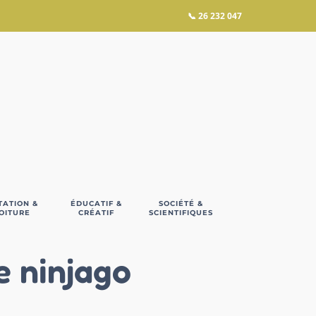
📞
26 232 047
TATION &
ÉDUCATIF &
SOCIÉTÉ &
OITURE
CRÉATIF
SCIENTIFIQUES
e ninjago