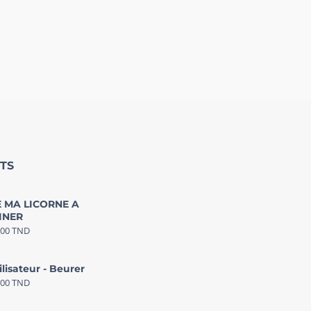
TS
 MA LICORNE A
INER
000
TND
ilisateur - Beurer
000
TND