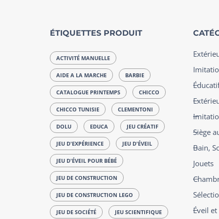
ÉTIQUETTES PRODUIT
CATÉG
Extérie
ACTIVITÉ MANUELLE
Imitatio
AIDE A LA MARCHE
BARBIE
Éducatif
CATALOGUE PRINTEMPS
CHICCO
Extérie
CHICCO TUNISIE
CLEMENTONI
Imitati
DOLU
EDUCA
JEU CRÉATIF
Siège a
JEU D'EXPÉRIENCE
JEU D'ÉVEIL
Bain, S
JEU D'ÉVEIL POUR BÉBÉ
Jouets
JEU DE CONSTRUCTION
Chambre
Sélecti
JEU DE CONSTRUCTION LEGO
Éveil e
JEU DE SOCIÉTÉ
JEU SCIENTIFIQUE