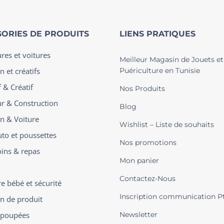
ORIES DE PRODUITS
LIENS PRATIQUES
ures et voitures
Meilleur Magasin de Jouets et
n et créatifs
Puériculture en Tunisie
 & Créatif
Nos Produits
ur & Construction
Blog
on & Voiture
Wishlist – Liste de souhaits
uto et poussettes
Nos promotions
oins & repas
Mon panier
Contactez-Nous
 bébé et sécurité
Inscription communication P
on de produit
t poupées
Newsletter