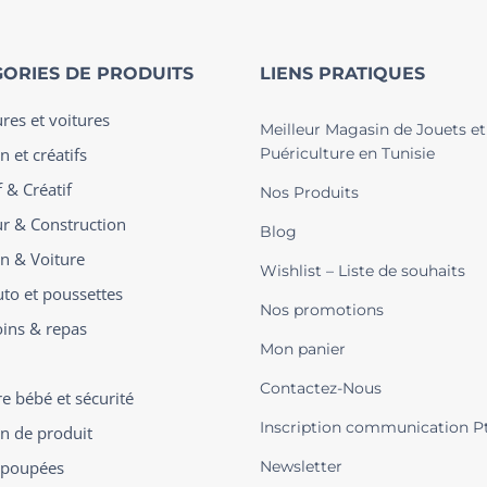
ORIES DE PRODUITS
LIENS PRATIQUES
ures et voitures
Meilleur Magasin de Jouets et
n et créatifs
Puériculture en Tunisie
 & Créatif
Nos Produits
ur & Construction
Blog
on & Voiture
Wishlist – Liste de souhaits
uto et poussettes
Nos promotions
oins & repas
Mon panier
Contactez-Nous
 bébé et sécurité
Inscription communication P
on de produit
t poupées
Newsletter