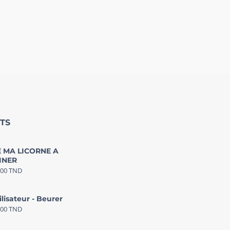
TS
 MA LICORNE A
INER
000
TND
ilisateur - Beurer
000
TND