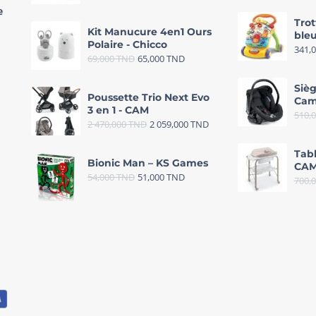
e
Trot
Kit Manucure 4en1 Ours
bleu
Polaire - Chicco
341,
69,000
TND
65,000
TND
Sièg
Poussette Trio Next Evo
Cam
3 en 1 - CAM
510,
2 470,000
TND
2 059,000
TND
Tab
Bionic Man – KS Games
CAM
54,000
TND
51,000
TND
700,