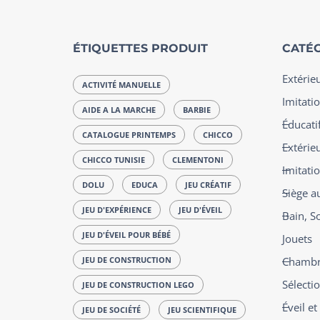
ÉTIQUETTES PRODUIT
CATÉG
Extérie
ACTIVITÉ MANUELLE
Imitatio
AIDE A LA MARCHE
BARBIE
Éducatif
CATALOGUE PRINTEMPS
CHICCO
Extérie
CHICCO TUNISIE
CLEMENTONI
Imitati
DOLU
EDUCA
JEU CRÉATIF
Siège a
JEU D'EXPÉRIENCE
JEU D'ÉVEIL
Bain, S
JEU D'ÉVEIL POUR BÉBÉ
Jouets
JEU DE CONSTRUCTION
Chambre
Sélecti
JEU DE CONSTRUCTION LEGO
Éveil e
JEU DE SOCIÉTÉ
JEU SCIENTIFIQUE