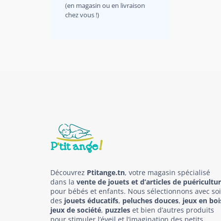
(en magasin ou en livraison
chez vous !)
Découvrez
Ptitange.tn
, votre magasin spécialisé
dans la
vente de jouets et d’articles de puéricultu
pour bébés et enfants. Nous sélectionnons avec so
des
jouets éducatifs
,
peluches douces
,
jeux en boi
jeux de société
,
puzzles
et bien d’autres produits
pour stimuler l’éveil et l’imagination des petits.