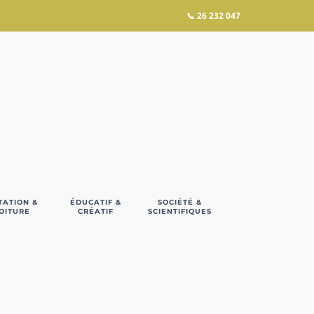
📞
26 232 047
TATION &
ÉDUCATIF &
SOCIÉTÉ &
OITURE
CRÉATIF
SCIENTIFIQUES