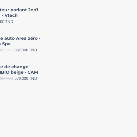
teur parlant 2en1
 - Vtech
000
TND
e auto Area zéro -
 Spa
000
TND
387,000
TND
le de change
BIO beige - CAM
000
TND
579,000
TND