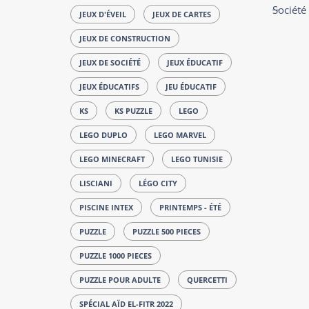
Société
JEUX D'ÉVEIL
JEUX DE CARTES
JEUX DE CONSTRUCTION
JEUX DE SOCIÉTÉ
JEUX ÉDUCATIF
JEUX ÉDUCATIFS
JEU ÉDUCATIF
KS
KS PUZZLE
LEGO
LEGO DUPLO
LEGO MARVEL
LEGO MINECRAFT
LEGO TUNISIE
LISCIANI
LÉGO CITY
PISCINE INTEX
PRINTEMPS - ÉTÉ
PUZZLE
PUZZLE 500 PIECES
PUZZLE 1000 PIECES
PUZZLE POUR ADULTE
QUERCETTI
SPÉCIAL AÏD EL-FITR 2022