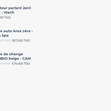
teur parlant 2en1
 - Vtech
000
TND
e auto Area zéro -
 Spa
000
TND
387,000
TND
le de change
BIO beige - CAM
000
TND
579,000
TND