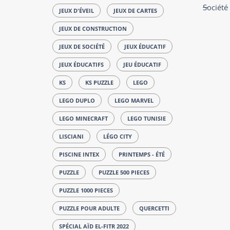
Société
JEUX D'ÉVEIL
JEUX DE CARTES
JEUX DE CONSTRUCTION
JEUX DE SOCIÉTÉ
JEUX ÉDUCATIF
JEUX ÉDUCATIFS
JEU ÉDUCATIF
KS
KS PUZZLE
LEGO
LEGO DUPLO
LEGO MARVEL
LEGO MINECRAFT
LEGO TUNISIE
LISCIANI
LÉGO CITY
PISCINE INTEX
PRINTEMPS - ÉTÉ
PUZZLE
PUZZLE 500 PIECES
PUZZLE 1000 PIECES
PUZZLE POUR ADULTE
QUERCETTI
SPÉCIAL AÏD EL-FITR 2022