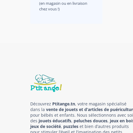
(en magasin ou en livraison
chez vous !)
Découvrez
Ptitange.tn
, votre magasin spécialisé
dans la
vente de jouets et d’articles de puéricultu
pour bébés et enfants. Nous sélectionnons avec so
des
jouets éducatifs
,
peluches douces
,
jeux en boi
jeux de société
,
puzzles
et bien d’autres produits
pour stimuler l’éveil et l’imagination des petits.