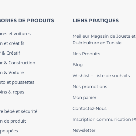
ORIES DE PRODUITS
LIENS PRATIQUES
ures et voitures
Meilleur Magasin de Jouets et
n et créatifs
Puériculture en Tunisie
 & Créatif
Nos Produits
ur & Construction
Blog
on & Voiture
Wishlist – Liste de souhaits
uto et poussettes
Nos promotions
oins & repas
Mon panier
Contactez-Nous
 bébé et sécurité
Inscription communication P
on de produit
t poupées
Newsletter