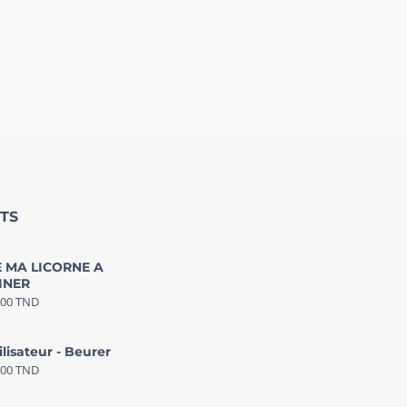
TS
 MA LICORNE A
INER
000
TND
ilisateur - Beurer
000
TND