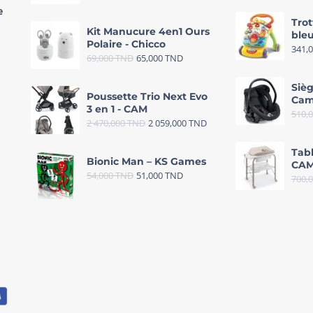
e
Trot
Kit Manucure 4en1 Ours
bleu
Polaire - Chicco
341,
69,000
TND
65,000
TND
Sièg
Poussette Trio Next Evo
Cam
3 en 1 - CAM
510,
2 470,000
TND
2 059,000
TND
Tab
Bionic Man – KS Games
CAM
54,000
TND
51,000
TND
700,