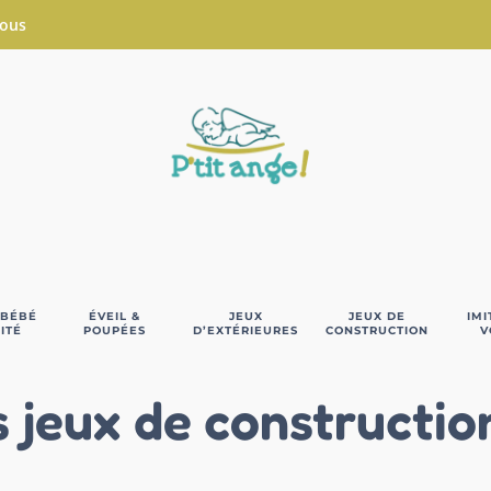
Nous
 BÉBÉ
ÉVEIL &
JEUX
JEUX DE
IMI
ITÉ
POUPÉES
D’EXTÉRIEURES
CONSTRUCTION
V
s jeux de constructio