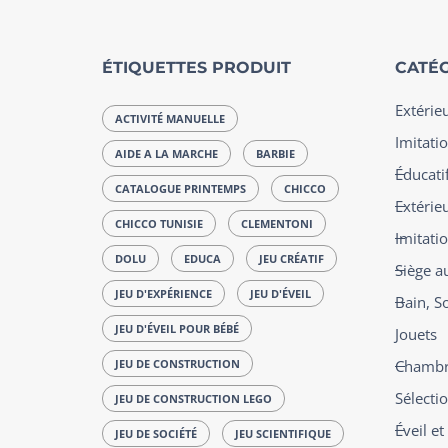
ÉTIQUETTES PRODUIT
CATÉG
Extérie
ACTIVITÉ MANUELLE
Imitatio
AIDE A LA MARCHE
BARBIE
Éducatif
CATALOGUE PRINTEMPS
CHICCO
Extérie
CHICCO TUNISIE
CLEMENTONI
Imitati
DOLU
EDUCA
JEU CRÉATIF
Siège a
JEU D'EXPÉRIENCE
JEU D'ÉVEIL
Bain, S
JEU D'ÉVEIL POUR BÉBÉ
Jouets
JEU DE CONSTRUCTION
Chambre
Sélecti
JEU DE CONSTRUCTION LEGO
Éveil e
JEU DE SOCIÉTÉ
JEU SCIENTIFIQUE