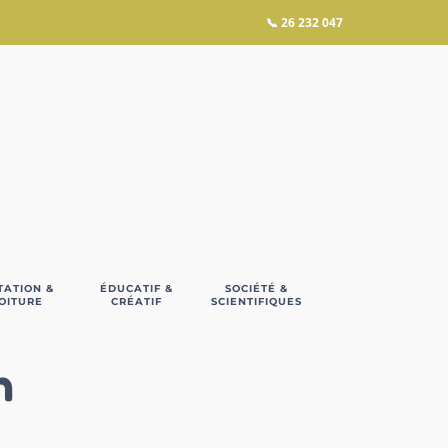
📞
26 232 047
TATION &
ÉDUCATIF &
SOCIÉTÉ &
OITURE
CRÉATIF
SCIENTIFIQUES
n