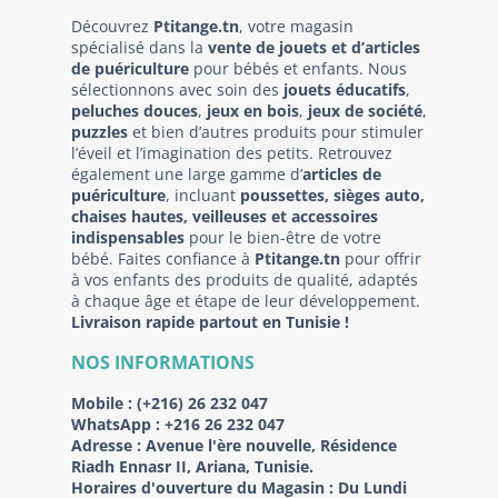
Découvrez
Ptitange.tn
, votre magasin
spécialisé dans la
vente de jouets et d’articles
de puériculture
pour bébés et enfants. Nous
sélectionnons avec soin des
jouets éducatifs
,
peluches douces
,
jeux en bois
,
jeux de société
,
puzzles
et bien d’autres produits pour stimuler
l’éveil et l’imagination des petits. Retrouvez
également une large gamme d’
articles de
puériculture
, incluant
poussettes, sièges auto,
chaises hautes, veilleuses et accessoires
indispensables
pour le bien-être de votre
bébé. Faites confiance à
Ptitange.tn
pour offrir
à vos enfants des produits de qualité, adaptés
à chaque âge et étape de leur développement.
Livraison rapide partout en Tunisie !
NOS INFORMATIONS
Mobile :
(+216) 26 232 047
WhatsApp :
+216 26 232 047
Adresse :
Avenue l'ère nouvelle, Résidence
Riadh Ennasr II, Ariana, Tunisie.
Horaires d'ouverture du Magasin : Du Lundi