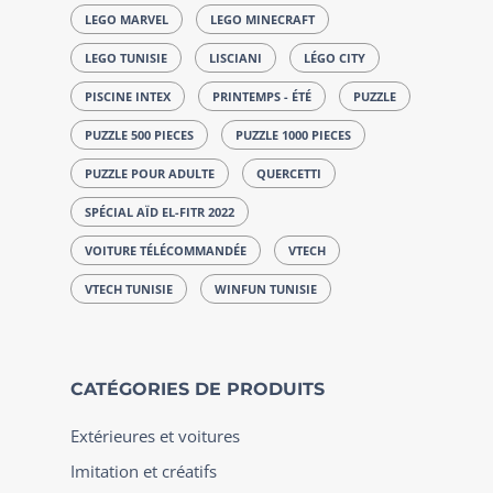
LEGO MARVEL
LEGO MINECRAFT
LEGO TUNISIE
LISCIANI
LÉGO CITY
PISCINE INTEX
PRINTEMPS - ÉTÉ
PUZZLE
PUZZLE 500 PIECES
PUZZLE 1000 PIECES
PUZZLE POUR ADULTE
QUERCETTI
SPÉCIAL AÏD EL-FITR 2022
VOITURE TÉLÉCOMMANDÉE
VTECH
VTECH TUNISIE
WINFUN TUNISIE
CATÉGORIES DE PRODUITS
Extérieures et voitures
Imitation et créatifs