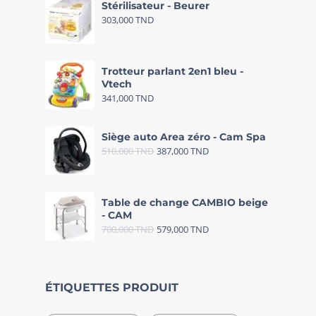
Stérilisateur - Beurer
303,000
TND
Trotteur parlant 2en1 bleu -
Vtech
341,000
TND
Siège auto Area zéro - Cam Spa
510,000
TND
387,000
TND
Table de change CAMBIO beige
- CAM
700,000
TND
579,000
TND
ÉTIQUETTES PRODUIT