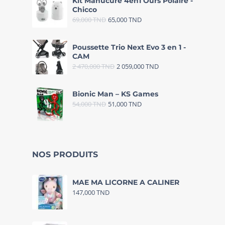
Kit Manucure 4en1 Ours Polaire -
Chicco
69,000
TND
65,000
TND
Poussette Trio Next Evo 3 en 1 -
CAM
2 470,000
TND
2 059,000
TND
Bionic Man – KS Games
54,000
TND
51,000
TND
NOS PRODUITS
MAE MA LICORNE A CALINER
147,000
TND