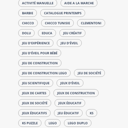
ACTIVITÉ MANUELLE
AIDE A LA MARCHE
BARBIE
CATALOGUE PRINTEMPS
CHICCO
CHICCO TUNISIE
CLEMENTONI
DOLU
EDUCA
JEU CRÉATIF
JEU D'EXPÉRIENCE
JEU D'ÉVEIL
JEU D'ÉVEIL POUR BÉBÉ
JEU DE CONSTRUCTION
JEU DE CONSTRUCTION LEGO
JEU DE SOCIÉTÉ
JEU SCIENTIFIQUE
JEUX D'ÉVEIL
JEUX DE CARTES
JEUX DE CONSTRUCTION
JEUX DE SOCIÉTÉ
JEUX ÉDUCATIF
JEUX ÉDUCATIFS
JEU ÉDUCATIF
KS
KS PUZZLE
LEGO
LEGO DUPLO