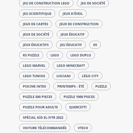
JEU DE CONSTRUCTION LEGO
JEU DE SOCIÉTÉ
JEU SCIENTIFIQUE
JEUX D'ÉVEIL
JEUX DE CARTES
JEUX DE CONSTRUCTION
JEUX DE SOCIÉTÉ
JEUX ÉDUCATIF
JEUX ÉDUCATIFS
JEU ÉDUCATIF
KS
KS PUZZLE
LEGO
LEGO DUPLO
LEGO MARVEL
LEGO MINECRAFT
LEGO TUNISIE
LISCIANI
LÉGO CITY
PISCINE INTEX
PRINTEMPS - ÉTÉ
PUZZLE
PUZZLE 500 PIECES
PUZZLE 1000 PIECES
PUZZLE POUR ADULTE
QUERCETTI
SPÉCIAL AÏD EL-FITR 2022
VOITURE TÉLÉCOMMANDÉE
VTECH