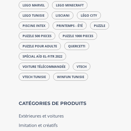
LEGO MARVEL
LEGO MINECRAFT
LEGO TUNISIE
LISCIANI
LÉGO CITY
PISCINE INTEX
PRINTEMPS - ÉTÉ
PUZZLE
PUZZLE 500 PIECES
PUZZLE 1000 PIECES
PUZZLE POUR ADULTE
QUERCETTI
SPÉCIAL AÏD EL-FITR 2022
VOITURE TÉLÉCOMMANDÉE
VTECH
VTECH TUNISIE
WINFUN TUNISIE
CATÉGORIES DE PRODUITS
Extérieures et voitures
Imitation et créatifs