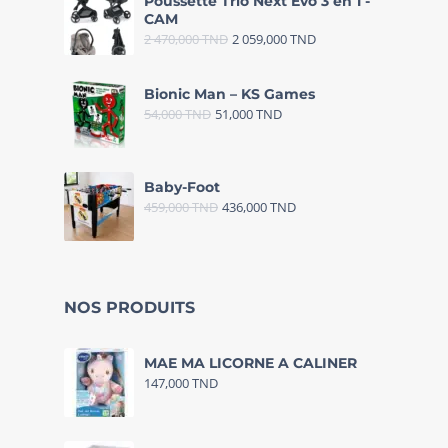
Poussette Trio Next Evo 3 en 1 -
CAM
2 470,000
TND
2 059,000
TND
Bionic Man – KS Games
54,000
TND
51,000
TND
Baby-Foot
459,000
TND
436,000
TND
NOS PRODUITS
MAE MA LICORNE A CALINER
147,000
TND