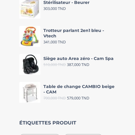
Stérilisateur - Beurer
303,000
TND
Trotteur parlant 2en1 bleu -
Vtech
341,000
TND
Siège auto Area zéro - Cam Spa
510,000
TND
387,000
TND
Table de change CAMBIO beige
- CAM
700,000
TND
579,000
TND
ÉTIQUETTES PRODUIT