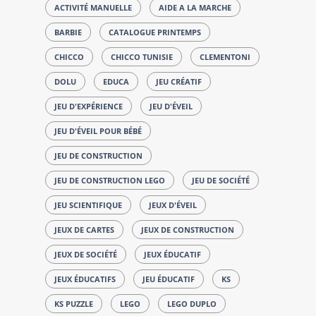
ACTIVITÉ MANUELLE
AIDE A LA MARCHE
BARBIE
CATALOGUE PRINTEMPS
CHICCO
CHICCO TUNISIE
CLEMENTONI
DOLU
EDUCA
JEU CRÉATIF
JEU D'EXPÉRIENCE
JEU D'ÉVEIL
JEU D'ÉVEIL POUR BÉBÉ
JEU DE CONSTRUCTION
JEU DE CONSTRUCTION LEGO
JEU DE SOCIÉTÉ
JEU SCIENTIFIQUE
JEUX D'ÉVEIL
JEUX DE CARTES
JEUX DE CONSTRUCTION
JEUX DE SOCIÉTÉ
JEUX ÉDUCATIF
JEUX ÉDUCATIFS
JEU ÉDUCATIF
KS
KS PUZZLE
LEGO
LEGO DUPLO