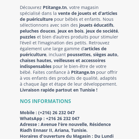
Découvrez
Ptitange.tn
, votre magasin
spécialisé dans la
vente de jouets et d’articles
de puériculture
pour bébés et enfants. Nous
sélectionnons avec soin des
jouets éducatifs
,
peluches douces
,
jeux en bois
,
jeux de société
,
puzzles
et bien d’autres produits pour stimuler
l’éveil et l’imagination des petits. Retrouvez
également une large gamme d’
articles de
puériculture
, incluant
poussettes, sièges auto,
chaises hautes, veilleuses et accessoires
indispensables
pour le bien-être de votre
bébé. Faites confiance à
Ptitange.tn
pour offrir
à vos enfants des produits de qualité, adaptés
à chaque âge et étape de leur développement.
Livraison rapide partout en Tunisie !
NOS INFORMATIONS
Mobile :
(+216) 26 232 047
WhatsApp :
+216 26 232 047
Adresse :
Avenue l'ère nouvelle, Résidence
Riadh Ennasr II, Ariana, Tunisie.
Horaires d'ouverture du Magasin : Du Lundi