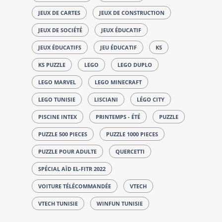
JEUX DE CARTES
JEUX DE CONSTRUCTION
JEUX DE SOCIÉTÉ
JEUX ÉDUCATIF
JEUX ÉDUCATIFS
JEU ÉDUCATIF
KS
KS PUZZLE
LEGO
LEGO DUPLO
LEGO MARVEL
LEGO MINECRAFT
LEGO TUNISIE
LISCIANI
LÉGO CITY
PISCINE INTEX
PRINTEMPS - ÉTÉ
PUZZLE
PUZZLE 500 PIECES
PUZZLE 1000 PIECES
PUZZLE POUR ADULTE
QUERCETTI
SPÉCIAL AÏD EL-FITR 2022
VOITURE TÉLÉCOMMANDÉE
VTECH
VTECH TUNISIE
WINFUN TUNISIE