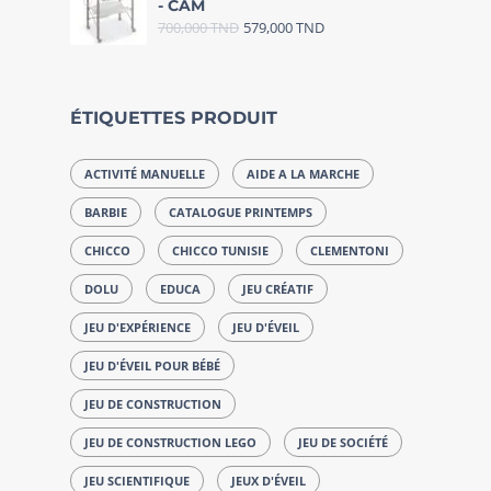
- CAM
700,000
TND
579,000
TND
ÉTIQUETTES PRODUIT
ACTIVITÉ MANUELLE
AIDE A LA MARCHE
BARBIE
CATALOGUE PRINTEMPS
CHICCO
CHICCO TUNISIE
CLEMENTONI
DOLU
EDUCA
JEU CRÉATIF
JEU D'EXPÉRIENCE
JEU D'ÉVEIL
JEU D'ÉVEIL POUR BÉBÉ
JEU DE CONSTRUCTION
JEU DE CONSTRUCTION LEGO
JEU DE SOCIÉTÉ
JEU SCIENTIFIQUE
JEUX D'ÉVEIL