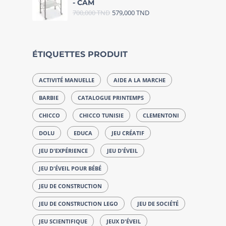
- CAM
700,000
TND
579,000
TND
ÉTIQUETTES PRODUIT
ACTIVITÉ MANUELLE
AIDE A LA MARCHE
BARBIE
CATALOGUE PRINTEMPS
CHICCO
CHICCO TUNISIE
CLEMENTONI
DOLU
EDUCA
JEU CRÉATIF
JEU D'EXPÉRIENCE
JEU D'ÉVEIL
JEU D'ÉVEIL POUR BÉBÉ
JEU DE CONSTRUCTION
JEU DE CONSTRUCTION LEGO
JEU DE SOCIÉTÉ
JEU SCIENTIFIQUE
JEUX D'ÉVEIL