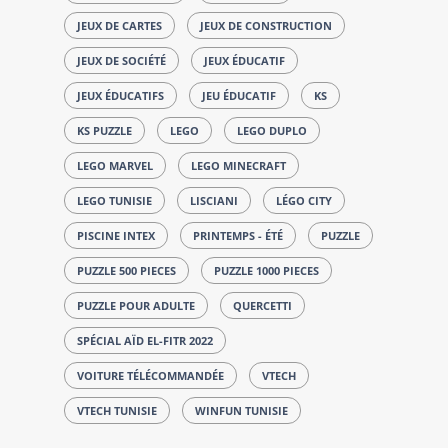
JEUX DE CARTES
JEUX DE CONSTRUCTION
JEUX DE SOCIÉTÉ
JEUX ÉDUCATIF
JEUX ÉDUCATIFS
JEU ÉDUCATIF
KS
KS PUZZLE
LEGO
LEGO DUPLO
LEGO MARVEL
LEGO MINECRAFT
LEGO TUNISIE
LISCIANI
LÉGO CITY
PISCINE INTEX
PRINTEMPS - ÉTÉ
PUZZLE
PUZZLE 500 PIECES
PUZZLE 1000 PIECES
PUZZLE POUR ADULTE
QUERCETTI
SPÉCIAL AÏD EL-FITR 2022
VOITURE TÉLÉCOMMANDÉE
VTECH
VTECH TUNISIE
WINFUN TUNISIE