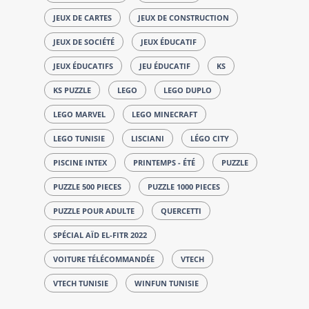
JEUX DE CARTES
JEUX DE CONSTRUCTION
JEUX DE SOCIÉTÉ
JEUX ÉDUCATIF
JEUX ÉDUCATIFS
JEU ÉDUCATIF
KS
KS PUZZLE
LEGO
LEGO DUPLO
LEGO MARVEL
LEGO MINECRAFT
LEGO TUNISIE
LISCIANI
LÉGO CITY
PISCINE INTEX
PRINTEMPS - ÉTÉ
PUZZLE
PUZZLE 500 PIECES
PUZZLE 1000 PIECES
PUZZLE POUR ADULTE
QUERCETTI
SPÉCIAL AÏD EL-FITR 2022
VOITURE TÉLÉCOMMANDÉE
VTECH
VTECH TUNISIE
WINFUN TUNISIE