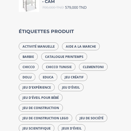
- CAM
700,000
TND
579,000
TND
ÉTIQUETTES PRODUIT
ACTIVITÉ MANUELLE
AIDE A LA MARCHE
BARBIE
CATALOGUE PRINTEMPS
CHICCO
CHICCO TUNISIE
CLEMENTONI
DOLU
EDUCA
JEU CRÉATIF
JEU D'EXPÉRIENCE
JEU D'ÉVEIL
JEU D'ÉVEIL POUR BÉBÉ
JEU DE CONSTRUCTION
JEU DE CONSTRUCTION LEGO
JEU DE SOCIÉTÉ
JEU SCIENTIFIQUE
JEUX D'ÉVEIL