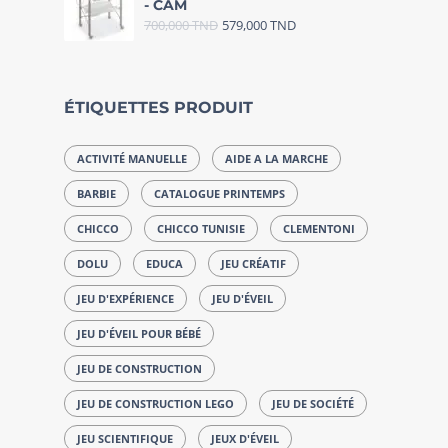
- CAM
700,000
TND
579,000
TND
ÉTIQUETTES PRODUIT
ACTIVITÉ MANUELLE
AIDE A LA MARCHE
BARBIE
CATALOGUE PRINTEMPS
CHICCO
CHICCO TUNISIE
CLEMENTONI
DOLU
EDUCA
JEU CRÉATIF
JEU D'EXPÉRIENCE
JEU D'ÉVEIL
JEU D'ÉVEIL POUR BÉBÉ
JEU DE CONSTRUCTION
JEU DE CONSTRUCTION LEGO
JEU DE SOCIÉTÉ
JEU SCIENTIFIQUE
JEUX D'ÉVEIL