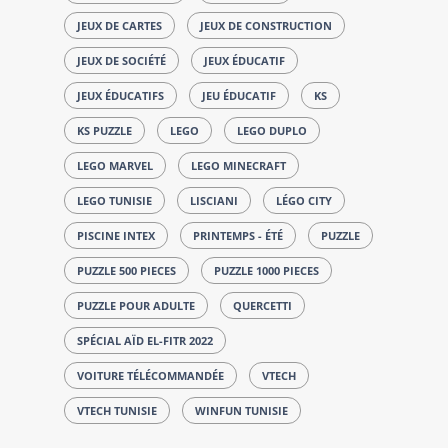
JEUX DE CARTES
JEUX DE CONSTRUCTION
JEUX DE SOCIÉTÉ
JEUX ÉDUCATIF
JEUX ÉDUCATIFS
JEU ÉDUCATIF
KS
KS PUZZLE
LEGO
LEGO DUPLO
LEGO MARVEL
LEGO MINECRAFT
LEGO TUNISIE
LISCIANI
LÉGO CITY
PISCINE INTEX
PRINTEMPS - ÉTÉ
PUZZLE
PUZZLE 500 PIECES
PUZZLE 1000 PIECES
PUZZLE POUR ADULTE
QUERCETTI
SPÉCIAL AÏD EL-FITR 2022
VOITURE TÉLÉCOMMANDÉE
VTECH
VTECH TUNISIE
WINFUN TUNISIE