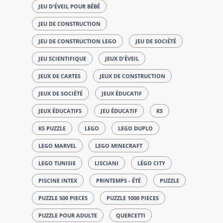
JEU D'ÉVEIL POUR BÉBÉ
JEU DE CONSTRUCTION
JEU DE CONSTRUCTION LEGO
JEU DE SOCIÉTÉ
JEU SCIENTIFIQUE
JEUX D'ÉVEIL
JEUX DE CARTES
JEUX DE CONSTRUCTION
JEUX DE SOCIÉTÉ
JEUX ÉDUCATIF
JEUX ÉDUCATIFS
JEU ÉDUCATIF
KS
KS PUZZLE
LEGO
LEGO DUPLO
LEGO MARVEL
LEGO MINECRAFT
LEGO TUNISIE
LISCIANI
LÉGO CITY
PISCINE INTEX
PRINTEMPS - ÉTÉ
PUZZLE
PUZZLE 500 PIECES
PUZZLE 1000 PIECES
PUZZLE POUR ADULTE
QUERCETTI