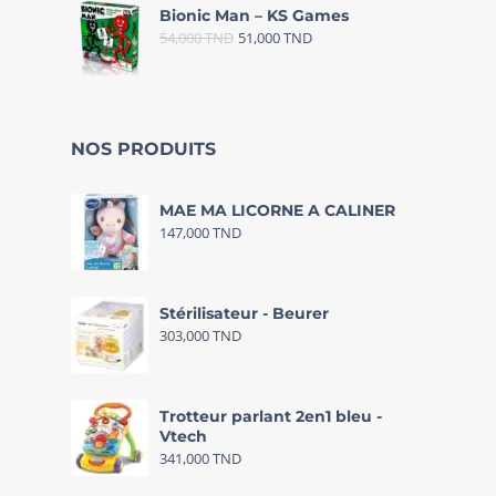
Bionic Man – KS Games
54,000
TND
51,000
TND
NOS PRODUITS
MAE MA LICORNE A CALINER
147,000
TND
Stérilisateur - Beurer
303,000
TND
Trotteur parlant 2en1 bleu -
Vtech
341,000
TND