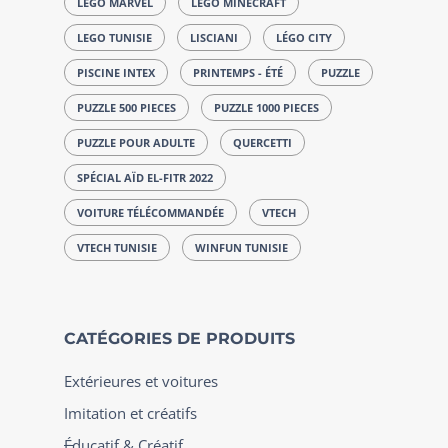
LEGO MARVEL
LEGO MINECRAFT
LEGO TUNISIE
LISCIANI
LÉGO CITY
PISCINE INTEX
PRINTEMPS - ÉTÉ
PUZZLE
PUZZLE 500 PIECES
PUZZLE 1000 PIECES
PUZZLE POUR ADULTE
QUERCETTI
SPÉCIAL AÏD EL-FITR 2022
VOITURE TÉLÉCOMMANDÉE
VTECH
VTECH TUNISIE
WINFUN TUNISIE
CATÉGORIES DE PRODUITS
Extérieures et voitures
Imitation et créatifs
Éducatif & Créatif