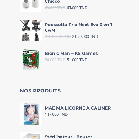
Chicco
69,000
TND
65,000
TND
Poussette Trio Next Evo 3 en 1 -
CAM
2 470,000
TND
2 059,000
TND
Bionic Man – KS Games
54,000
TND
51,000
TND
NOS PRODUITS
MAE MA LICORNE A CALINER
147,000
TND
Stérilisateur - Beurer