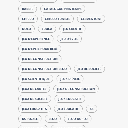
BARBIE
CATALOGUE PRINTEMPS
CHICCO
CHICCO TUNISIE
CLEMENTONI
DOLU
EDUCA
JEU CRÉATIF
JEU D'EXPÉRIENCE
JEU D'ÉVEIL
JEU D'ÉVEIL POUR BÉBÉ
JEU DE CONSTRUCTION
JEU DE CONSTRUCTION LEGO
JEU DE SOCIÉTÉ
JEU SCIENTIFIQUE
JEUX D'ÉVEIL
JEUX DE CARTES
JEUX DE CONSTRUCTION
JEUX DE SOCIÉTÉ
JEUX ÉDUCATIF
JEUX ÉDUCATIFS
JEU ÉDUCATIF
KS
KS PUZZLE
LEGO
LEGO DUPLO