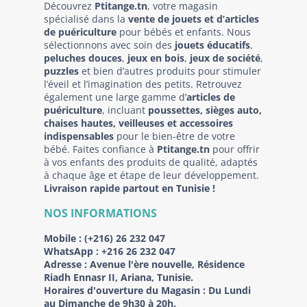
Découvrez
Ptitange.tn
, votre magasin
spécialisé dans la
vente de jouets et d’articles
de puériculture
pour bébés et enfants. Nous
sélectionnons avec soin des
jouets éducatifs
,
peluches douces
,
jeux en bois
,
jeux de société
,
puzzles
et bien d’autres produits pour stimuler
l’éveil et l’imagination des petits. Retrouvez
également une large gamme d’
articles de
puériculture
, incluant
poussettes, sièges auto,
chaises hautes, veilleuses et accessoires
indispensables
pour le bien-être de votre
bébé. Faites confiance à
Ptitange.tn
pour offrir
à vos enfants des produits de qualité, adaptés
à chaque âge et étape de leur développement.
Livraison rapide partout en Tunisie !
NOS INFORMATIONS
Mobile :
(+216) 26 232 047
WhatsApp :
+216 26 232 047
Adresse :
Avenue l'ère nouvelle, Résidence
Riadh Ennasr II, Ariana, Tunisie.
Horaires d'ouverture du Magasin : Du Lundi
au Dimanche de 9h30 à 20h.