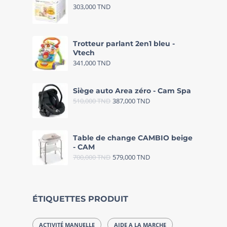
303,000
TND
Trotteur parlant 2en1 bleu -
Vtech
341,000
TND
Siège auto Area zéro - Cam Spa
510,000
TND
387,000
TND
Table de change CAMBIO beige
- CAM
700,000
TND
579,000
TND
ÉTIQUETTES PRODUIT
ACTIVITÉ MANUELLE
AIDE A LA MARCHE