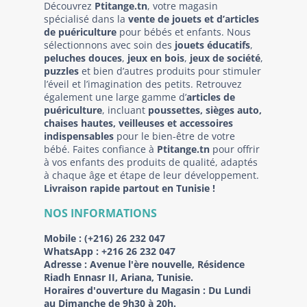
Découvrez
Ptitange.tn
, votre magasin
spécialisé dans la
vente de jouets et d’articles
de puériculture
pour bébés et enfants. Nous
sélectionnons avec soin des
jouets éducatifs
,
peluches douces
,
jeux en bois
,
jeux de société
,
puzzles
et bien d’autres produits pour stimuler
l’éveil et l’imagination des petits. Retrouvez
également une large gamme d’
articles de
puériculture
, incluant
poussettes, sièges auto,
chaises hautes, veilleuses et accessoires
indispensables
pour le bien-être de votre
bébé. Faites confiance à
Ptitange.tn
pour offrir
à vos enfants des produits de qualité, adaptés
à chaque âge et étape de leur développement.
Livraison rapide partout en Tunisie !
NOS INFORMATIONS
Mobile :
(+216) 26 232 047
WhatsApp :
+216 26 232 047
Adresse :
Avenue l'ère nouvelle, Résidence
Riadh Ennasr II, Ariana, Tunisie.
Horaires d'ouverture du Magasin : Du Lundi
au Dimanche de 9h30 à 20h.