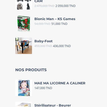
CAM
2 470,000
TND
2 059,000
TND
Bionic Man – KS Games
54,000
TND
51,000
TND
Baby-Foot
459,000
TND
436,000
TND
NOS PRODUITS
MAE MA LICORNE A CALINER
147,000
TND
Stérilisateur - Beurer