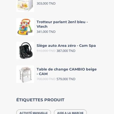
303,000
TND
Trotteur parlant 2en1 bleu -
Vtech
341,000
TND
Siège auto Area zéro - Cam Spa
510,000
TND
387,000
TND
Table de change CAMBIO beige
- CAM
700,000
TND
579,000
TND
ÉTIQUETTES PRODUIT
ACTIVITÉ MANUELLE
AIDE A LA MARCHE