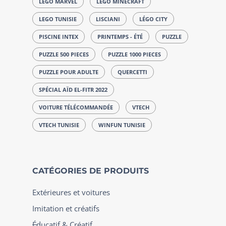
LEGO MARVEL
LEGO MINECRAFT
LEGO TUNISIE
LISCIANI
LÉGO CITY
PISCINE INTEX
PRINTEMPS - ÉTÉ
PUZZLE
PUZZLE 500 PIECES
PUZZLE 1000 PIECES
PUZZLE POUR ADULTE
QUERCETTI
SPÉCIAL AÏD EL-FITR 2022
VOITURE TÉLÉCOMMANDÉE
VTECH
VTECH TUNISIE
WINFUN TUNISIE
CATÉGORIES DE PRODUITS
Extérieures et voitures
Imitation et créatifs
Éducatif & Créatif