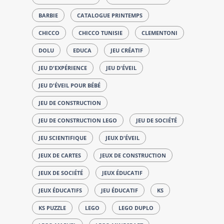
BARBIE
CATALOGUE PRINTEMPS
CHICCO
CHICCO TUNISIE
CLEMENTONI
DOLU
EDUCA
JEU CRÉATIF
JEU D'EXPÉRIENCE
JEU D'ÉVEIL
JEU D'ÉVEIL POUR BÉBÉ
JEU DE CONSTRUCTION
JEU DE CONSTRUCTION LEGO
JEU DE SOCIÉTÉ
JEU SCIENTIFIQUE
JEUX D'ÉVEIL
JEUX DE CARTES
JEUX DE CONSTRUCTION
JEUX DE SOCIÉTÉ
JEUX ÉDUCATIF
JEUX ÉDUCATIFS
JEU ÉDUCATIF
KS
KS PUZZLE
LEGO
LEGO DUPLO