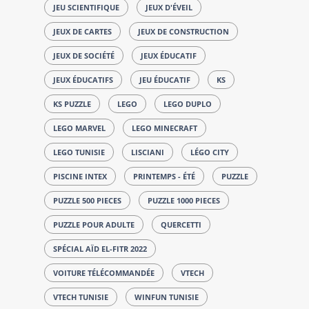
JEU SCIENTIFIQUE
JEUX D'ÉVEIL
JEUX DE CARTES
JEUX DE CONSTRUCTION
JEUX DE SOCIÉTÉ
JEUX ÉDUCATIF
JEUX ÉDUCATIFS
JEU ÉDUCATIF
KS
KS PUZZLE
LEGO
LEGO DUPLO
LEGO MARVEL
LEGO MINECRAFT
LEGO TUNISIE
LISCIANI
LÉGO CITY
PISCINE INTEX
PRINTEMPS - ÉTÉ
PUZZLE
PUZZLE 500 PIECES
PUZZLE 1000 PIECES
PUZZLE POUR ADULTE
QUERCETTI
SPÉCIAL AÏD EL-FITR 2022
VOITURE TÉLÉCOMMANDÉE
VTECH
VTECH TUNISIE
WINFUN TUNISIE