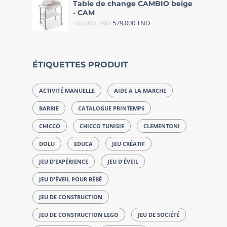
Table de change CAMBIO beige
- CAM
700,000
TND
579,000
TND
ÉTIQUETTES PRODUIT
ACTIVITÉ MANUELLE
AIDE A LA MARCHE
BARBIE
CATALOGUE PRINTEMPS
CHICCO
CHICCO TUNISIE
CLEMENTONI
DOLU
EDUCA
JEU CRÉATIF
JEU D'EXPÉRIENCE
JEU D'ÉVEIL
JEU D'ÉVEIL POUR BÉBÉ
JEU DE CONSTRUCTION
JEU DE CONSTRUCTION LEGO
JEU DE SOCIÉTÉ