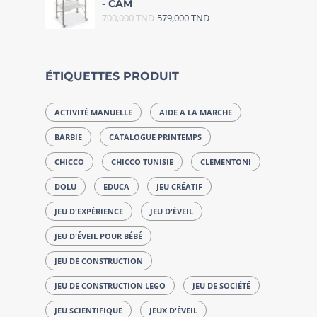
- CAM
700,000
TND
579,000
TND
ÉTIQUETTES PRODUIT
ACTIVITÉ MANUELLE
AIDE A LA MARCHE
BARBIE
CATALOGUE PRINTEMPS
CHICCO
CHICCO TUNISIE
CLEMENTONI
DOLU
EDUCA
JEU CRÉATIF
JEU D'EXPÉRIENCE
JEU D'ÉVEIL
JEU D'ÉVEIL POUR BÉBÉ
JEU DE CONSTRUCTION
JEU DE CONSTRUCTION LEGO
JEU DE SOCIÉTÉ
JEU SCIENTIFIQUE
JEUX D'ÉVEIL