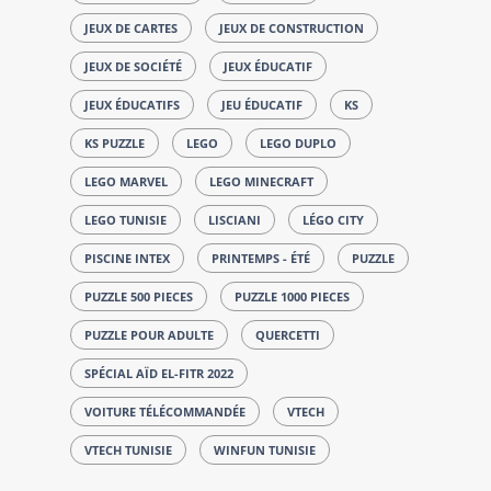
JEUX DE CARTES
JEUX DE CONSTRUCTION
JEUX DE SOCIÉTÉ
JEUX ÉDUCATIF
JEUX ÉDUCATIFS
JEU ÉDUCATIF
KS
KS PUZZLE
LEGO
LEGO DUPLO
LEGO MARVEL
LEGO MINECRAFT
LEGO TUNISIE
LISCIANI
LÉGO CITY
PISCINE INTEX
PRINTEMPS - ÉTÉ
PUZZLE
PUZZLE 500 PIECES
PUZZLE 1000 PIECES
PUZZLE POUR ADULTE
QUERCETTI
SPÉCIAL AÏD EL-FITR 2022
VOITURE TÉLÉCOMMANDÉE
VTECH
VTECH TUNISIE
WINFUN TUNISIE