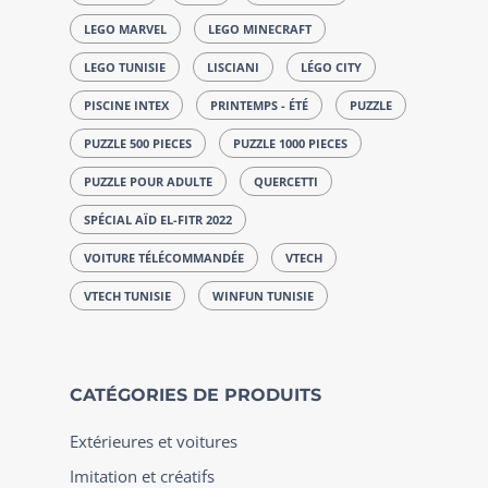
LEGO MARVEL
LEGO MINECRAFT
LEGO TUNISIE
LISCIANI
LÉGO CITY
PISCINE INTEX
PRINTEMPS - ÉTÉ
PUZZLE
PUZZLE 500 PIECES
PUZZLE 1000 PIECES
PUZZLE POUR ADULTE
QUERCETTI
SPÉCIAL AÏD EL-FITR 2022
VOITURE TÉLÉCOMMANDÉE
VTECH
VTECH TUNISIE
WINFUN TUNISIE
CATÉGORIES DE PRODUITS
Extérieures et voitures
Imitation et créatifs