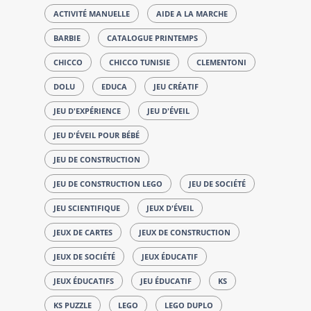
ACTIVITÉ MANUELLE
AIDE A LA MARCHE
BARBIE
CATALOGUE PRINTEMPS
CHICCO
CHICCO TUNISIE
CLEMENTONI
DOLU
EDUCA
JEU CRÉATIF
JEU D'EXPÉRIENCE
JEU D'ÉVEIL
JEU D'ÉVEIL POUR BÉBÉ
JEU DE CONSTRUCTION
JEU DE CONSTRUCTION LEGO
JEU DE SOCIÉTÉ
JEU SCIENTIFIQUE
JEUX D'ÉVEIL
JEUX DE CARTES
JEUX DE CONSTRUCTION
JEUX DE SOCIÉTÉ
JEUX ÉDUCATIF
JEUX ÉDUCATIFS
JEU ÉDUCATIF
KS
KS PUZZLE
LEGO
LEGO DUPLO