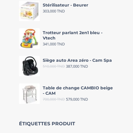
Stérilisateur - Beurer
303,000
TND
Trotteur parlant 2en1 bleu -
Vtech
341,000
TND
Siège auto Area zéro - Cam Spa
510,000
TND
387,000
TND
Table de change CAMBIO beige
- CAM
700,000
TND
579,000
TND
ÉTIQUETTES PRODUIT