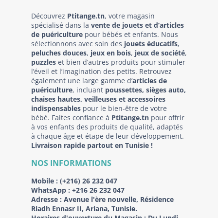
Découvrez
Ptitange.tn
, votre magasin
spécialisé dans la
vente de jouets et d’articles
de puériculture
pour bébés et enfants. Nous
sélectionnons avec soin des
jouets éducatifs
,
peluches douces
,
jeux en bois
,
jeux de société
,
puzzles
et bien d’autres produits pour stimuler
l’éveil et l’imagination des petits. Retrouvez
également une large gamme d’
articles de
puériculture
, incluant
poussettes, sièges auto,
chaises hautes, veilleuses et accessoires
indispensables
pour le bien-être de votre
bébé. Faites confiance à
Ptitange.tn
pour offrir
à vos enfants des produits de qualité, adaptés
à chaque âge et étape de leur développement.
Livraison rapide partout en Tunisie !
NOS INFORMATIONS
Mobile :
(+216) 26 232 047
WhatsApp :
+216 26 232 047
Adresse :
Avenue l'ère nouvelle, Résidence
Riadh Ennasr II, Ariana, Tunisie.
Horaires d'ouverture du Magasin : Du Lundi