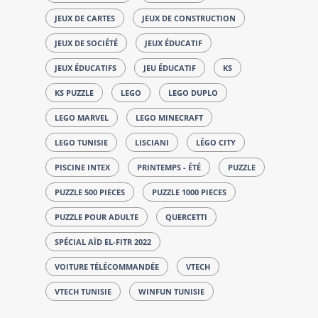
JEUX DE CARTES
JEUX DE CONSTRUCTION
JEUX DE SOCIÉTÉ
JEUX ÉDUCATIF
JEUX ÉDUCATIFS
JEU ÉDUCATIF
KS
KS PUZZLE
LEGO
LEGO DUPLO
LEGO MARVEL
LEGO MINECRAFT
LEGO TUNISIE
LISCIANI
LÉGO CITY
PISCINE INTEX
PRINTEMPS - ÉTÉ
PUZZLE
PUZZLE 500 PIECES
PUZZLE 1000 PIECES
PUZZLE POUR ADULTE
QUERCETTI
SPÉCIAL AÏD EL-FITR 2022
VOITURE TÉLÉCOMMANDÉE
VTECH
VTECH TUNISIE
WINFUN TUNISIE