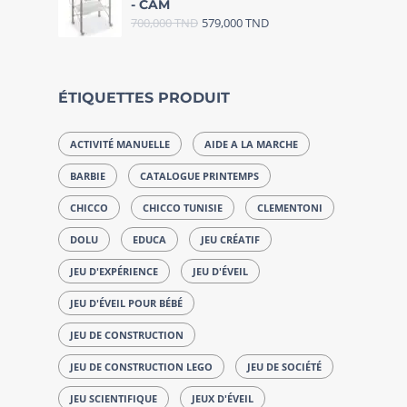
- CAM
700,000
TND
579,000
TND
ÉTIQUETTES PRODUIT
ACTIVITÉ MANUELLE
AIDE A LA MARCHE
BARBIE
CATALOGUE PRINTEMPS
CHICCO
CHICCO TUNISIE
CLEMENTONI
DOLU
EDUCA
JEU CRÉATIF
JEU D'EXPÉRIENCE
JEU D'ÉVEIL
JEU D'ÉVEIL POUR BÉBÉ
JEU DE CONSTRUCTION
JEU DE CONSTRUCTION LEGO
JEU DE SOCIÉTÉ
JEU SCIENTIFIQUE
JEUX D'ÉVEIL