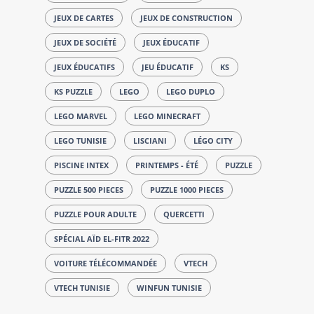
JEUX DE CARTES
JEUX DE CONSTRUCTION
JEUX DE SOCIÉTÉ
JEUX ÉDUCATIF
JEUX ÉDUCATIFS
JEU ÉDUCATIF
KS
KS PUZZLE
LEGO
LEGO DUPLO
LEGO MARVEL
LEGO MINECRAFT
LEGO TUNISIE
LISCIANI
LÉGO CITY
PISCINE INTEX
PRINTEMPS - ÉTÉ
PUZZLE
PUZZLE 500 PIECES
PUZZLE 1000 PIECES
PUZZLE POUR ADULTE
QUERCETTI
SPÉCIAL AÏD EL-FITR 2022
VOITURE TÉLÉCOMMANDÉE
VTECH
VTECH TUNISIE
WINFUN TUNISIE