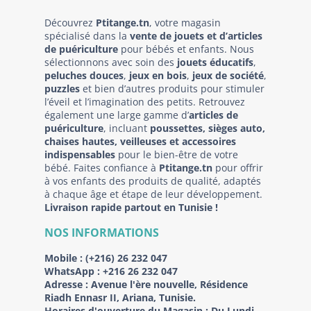
Découvrez
Ptitange.tn
, votre magasin
spécialisé dans la
vente de jouets et d’articles
de puériculture
pour bébés et enfants. Nous
sélectionnons avec soin des
jouets éducatifs
,
peluches douces
,
jeux en bois
,
jeux de société
,
puzzles
et bien d’autres produits pour stimuler
l’éveil et l’imagination des petits. Retrouvez
également une large gamme d’
articles de
puériculture
, incluant
poussettes, sièges auto,
chaises hautes, veilleuses et accessoires
indispensables
pour le bien-être de votre
bébé. Faites confiance à
Ptitange.tn
pour offrir
à vos enfants des produits de qualité, adaptés
à chaque âge et étape de leur développement.
Livraison rapide partout en Tunisie !
NOS INFORMATIONS
Mobile :
(+216) 26 232 047
WhatsApp :
+216 26 232 047
Adresse :
Avenue l'ère nouvelle, Résidence
Riadh Ennasr II, Ariana, Tunisie.
Horaires d'ouverture du Magasin : Du Lundi