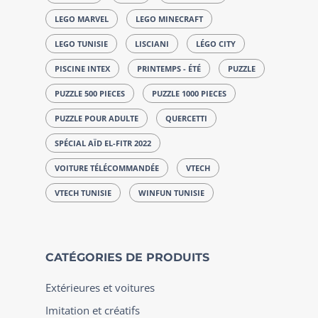
LEGO MARVEL
LEGO MINECRAFT
LEGO TUNISIE
LISCIANI
LÉGO CITY
PISCINE INTEX
PRINTEMPS - ÉTÉ
PUZZLE
PUZZLE 500 PIECES
PUZZLE 1000 PIECES
PUZZLE POUR ADULTE
QUERCETTI
SPÉCIAL AÏD EL-FITR 2022
VOITURE TÉLÉCOMMANDÉE
VTECH
VTECH TUNISIE
WINFUN TUNISIE
CATÉGORIES DE PRODUITS
Extérieures et voitures
Imitation et créatifs