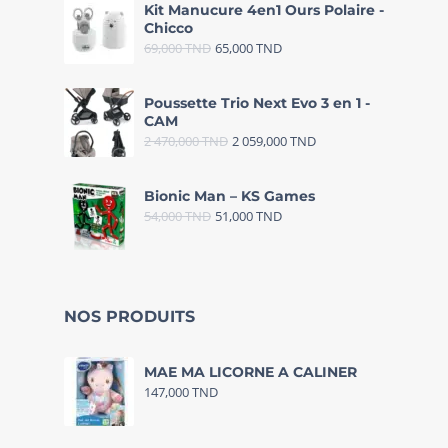
Kit Manucure 4en1 Ours Polaire -
Chicco
69,000
TND
65,000
TND
Poussette Trio Next Evo 3 en 1 -
CAM
2 470,000
TND
2 059,000
TND
Bionic Man – KS Games
54,000
TND
51,000
TND
NOS PRODUITS
MAE MA LICORNE A CALINER
147,000
TND