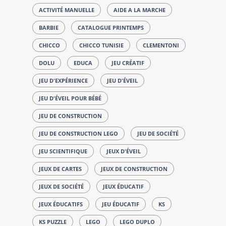
ACTIVITÉ MANUELLE
AIDE A LA MARCHE
BARBIE
CATALOGUE PRINTEMPS
CHICCO
CHICCO TUNISIE
CLEMENTONI
DOLU
EDUCA
JEU CRÉATIF
JEU D'EXPÉRIENCE
JEU D'ÉVEIL
JEU D'ÉVEIL POUR BÉBÉ
JEU DE CONSTRUCTION
JEU DE CONSTRUCTION LEGO
JEU DE SOCIÉTÉ
JEU SCIENTIFIQUE
JEUX D'ÉVEIL
JEUX DE CARTES
JEUX DE CONSTRUCTION
JEUX DE SOCIÉTÉ
JEUX ÉDUCATIF
JEUX ÉDUCATIFS
JEU ÉDUCATIF
KS
KS PUZZLE
LEGO
LEGO DUPLO