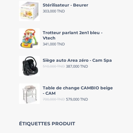
Stérilisateur - Beurer
303,000
TND
Trotteur parlant 2en1 bleu -
Vtech
341,000
TND
Siège auto Area zéro - Cam Spa
510,000
TND
387,000
TND
Table de change CAMBIO beige
- CAM
700,000
TND
579,000
TND
ÉTIQUETTES PRODUIT