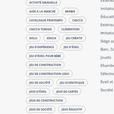
Extérie
ACTIVITÉ MANUELLE
Imitatio
AIDE A LA MARCHE
BARBIE
Éducatif
CATALOGUE PRINTEMPS
CHICCO
Extérie
CHICCO TUNISIE
CLEMENTONI
Imitati
DOLU
EDUCA
JEU CRÉATIF
Siège a
JEU D'EXPÉRIENCE
JEU D'ÉVEIL
Bain, S
JEU D'ÉVEIL POUR BÉBÉ
Jouets
JEU DE CONSTRUCTION
Chambre
Sélecti
JEU DE CONSTRUCTION LEGO
Éveil e
JEU DE SOCIÉTÉ
JEU SCIENTIFIQUE
Société
JEUX D'ÉVEIL
JEUX DE CARTES
JEUX DE CONSTRUCTION
JEUX DE SOCIÉTÉ
JEUX ÉDUCATIF