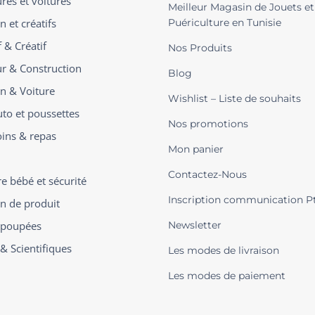
ures et voitures
Meilleur Magasin de Jouets et
n et créatifs
Puériculture en Tunisie
 & Créatif
Nos Produits
ur & Construction
Blog
on & Voiture
Wishlist – Liste de souhaits
uto et poussettes
Nos promotions
oins & repas
Mon panier
Contactez-Nous
 bébé et sécurité
Inscription communication P
on de produit
t poupées
Newsletter
 & Scientifiques
Les modes de livraison
Les modes de paiement