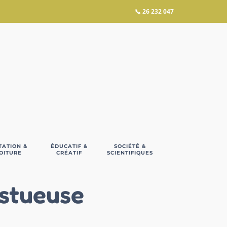
📞
26 232 047
TATION &
ÉDUCATIF &
SOCIÉTÉ &
OITURE
CRÉATIF
SCIENTIFIQUES
estueuse