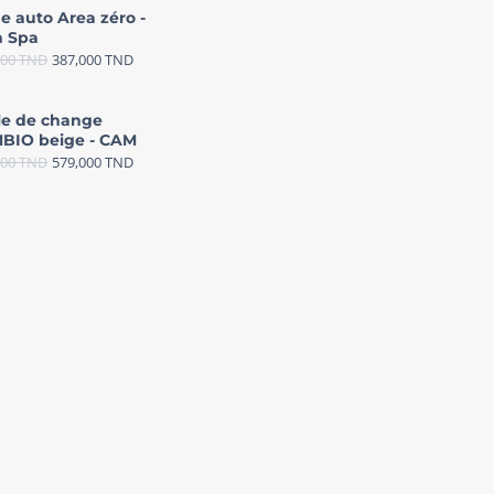
e auto Area zéro -
 Spa
000
TND
387,000
TND
le de change
BIO beige - CAM
000
TND
579,000
TND