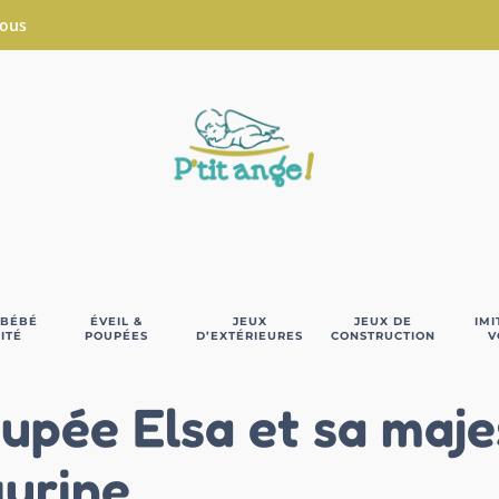
Nous
 BÉBÉ
ÉVEIL &
JEUX
JEUX DE
IMI
ITÉ
POUPÉES
D’EXTÉRIEURES
CONSTRUCTION
V
upée Elsa et sa maj
gurine