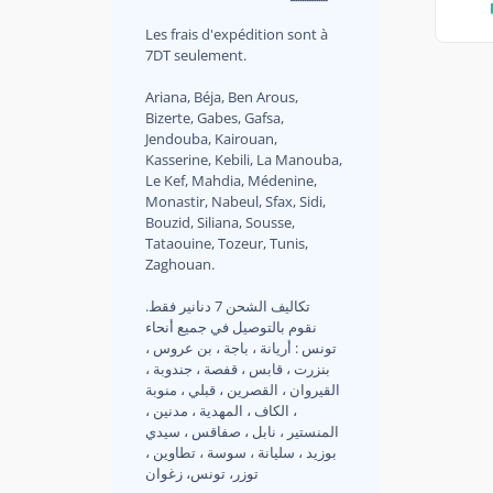
Les frais d'expédition sont à
7DT seulement.
Ariana, Béja, Ben Arous,
Bizerte, Gabes, Gafsa,
Jendouba, Kairouan,
Kasserine, Kebili, La Manouba,
Le Kef, Mahdia, Médenine,
Monastir, Nabeul, Sfax, Sidi,
Bouzid, Siliana, Sousse,
Tataouine, Tozeur, Tunis,
Zaghouan.
.تكاليف الشحن 7 دنانير فقط
نقوم بالتوصيل في جميع أنحاء
تونس : أريانة ، باجة ، بن عروس ،
بنزرت ، قابس ، قفصة ، جندوبة ،
القيروان ، القصرين ، قبلي ، منوبة
، الكاف ، المهدية ، مدنين ،
المنستير ، نابل ، صفاقس ، سيدي
بوزيد ، سليانة ، سوسة ، تطاوين ،
توزر، تونس، زغوان