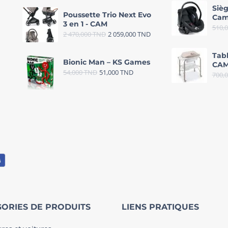
Sièg
Poussette Trio Next Evo
Cam
3 en 1 - CAM
510,
2 470,000
TND
2 059,000
TND
Tab
Bionic Man – KS Games
CAM
54,000
TND
51,000
TND
700,
ORIES DE PRODUITS
LIENS PRATIQUES