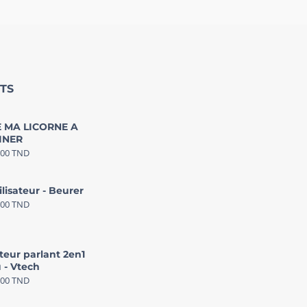
TS
 MA LICORNE A
INER
000
TND
ilisateur - Beurer
000
TND
teur parlant 2en1
 - Vtech
000
TND