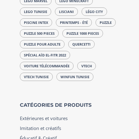
LEGO MARVEL
LEGO MINECRAFT
LEGO TUNISIE
LISCIANI
LÉGO CITY
PISCINE INTEX
PRINTEMPS - ÉTÉ
PUZZLE
PUZZLE 500 PIECES
PUZZLE 1000 PIECES
PUZZLE POUR ADULTE
QUERCETTI
SPÉCIAL AÏD EL-FITR 2022
VOITURE TÉLÉCOMMANDÉE
VTECH
VTECH TUNISIE
WINFUN TUNISIE
CATÉGORIES DE PRODUITS
Extérieures et voitures
Imitation et créatifs
Éducatif & Créatif