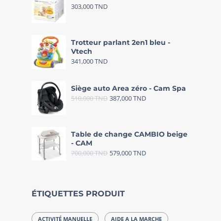
303,000
TND
Trotteur parlant 2en1 bleu -
Vtech
341,000
TND
Siège auto Area zéro - Cam Spa
510,000
TND
387,000
TND
Table de change CAMBIO beige
- CAM
700,000
TND
579,000
TND
ÉTIQUETTES PRODUIT
ACTIVITÉ MANUELLE
AIDE A LA MARCHE