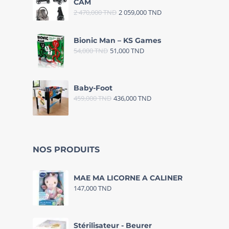
CAM
2 470,000
TND
2 059,000
TND
Bionic Man – KS Games
54,000
TND
51,000
TND
Baby-Foot
459,000
TND
436,000
TND
NOS PRODUITS
MAE MA LICORNE A CALINER
147,000
TND
Stérilisateur - Beurer