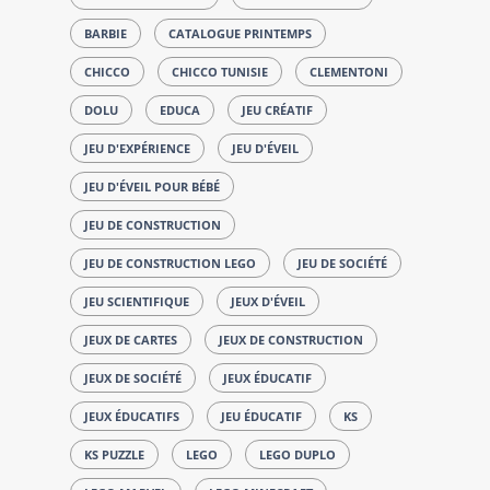
BARBIE
CATALOGUE PRINTEMPS
CHICCO
CHICCO TUNISIE
CLEMENTONI
DOLU
EDUCA
JEU CRÉATIF
JEU D'EXPÉRIENCE
JEU D'ÉVEIL
JEU D'ÉVEIL POUR BÉBÉ
JEU DE CONSTRUCTION
JEU DE CONSTRUCTION LEGO
JEU DE SOCIÉTÉ
JEU SCIENTIFIQUE
JEUX D'ÉVEIL
JEUX DE CARTES
JEUX DE CONSTRUCTION
JEUX DE SOCIÉTÉ
JEUX ÉDUCATIF
JEUX ÉDUCATIFS
JEU ÉDUCATIF
KS
KS PUZZLE
LEGO
LEGO DUPLO