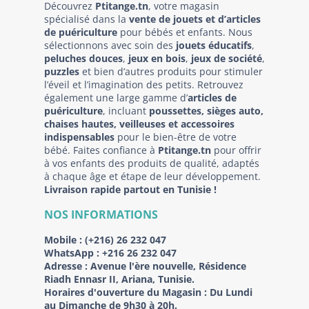
Découvrez
Ptitange.tn
, votre magasin
spécialisé dans la
vente de jouets et d’articles
de puériculture
pour bébés et enfants. Nous
sélectionnons avec soin des
jouets éducatifs
,
peluches douces
,
jeux en bois
,
jeux de société
,
puzzles
et bien d’autres produits pour stimuler
l’éveil et l’imagination des petits. Retrouvez
également une large gamme d’
articles de
puériculture
, incluant
poussettes, sièges auto,
chaises hautes, veilleuses et accessoires
indispensables
pour le bien-être de votre
bébé. Faites confiance à
Ptitange.tn
pour offrir
à vos enfants des produits de qualité, adaptés
à chaque âge et étape de leur développement.
Livraison rapide partout en Tunisie !
NOS INFORMATIONS
Mobile :
(+216) 26 232 047
WhatsApp :
+216 26 232 047
Adresse :
Avenue l'ère nouvelle, Résidence
Riadh Ennasr II, Ariana, Tunisie.
Horaires d'ouverture du Magasin : Du Lundi
au Dimanche de 9h30 à 20h.