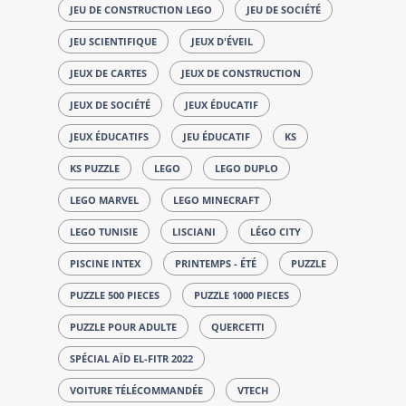
JEU DE CONSTRUCTION LEGO
JEU DE SOCIÉTÉ
JEU SCIENTIFIQUE
JEUX D'ÉVEIL
JEUX DE CARTES
JEUX DE CONSTRUCTION
JEUX DE SOCIÉTÉ
JEUX ÉDUCATIF
JEUX ÉDUCATIFS
JEU ÉDUCATIF
KS
KS PUZZLE
LEGO
LEGO DUPLO
LEGO MARVEL
LEGO MINECRAFT
LEGO TUNISIE
LISCIANI
LÉGO CITY
PISCINE INTEX
PRINTEMPS - ÉTÉ
PUZZLE
PUZZLE 500 PIECES
PUZZLE 1000 PIECES
PUZZLE POUR ADULTE
QUERCETTI
SPÉCIAL AÏD EL-FITR 2022
VOITURE TÉLÉCOMMANDÉE
VTECH