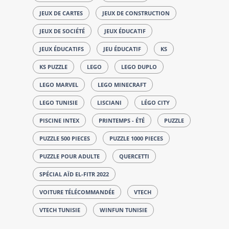
JEUX DE CARTES
JEUX DE CONSTRUCTION
JEUX DE SOCIÉTÉ
JEUX ÉDUCATIF
JEUX ÉDUCATIFS
JEU ÉDUCATIF
KS
KS PUZZLE
LEGO
LEGO DUPLO
LEGO MARVEL
LEGO MINECRAFT
LEGO TUNISIE
LISCIANI
LÉGO CITY
PISCINE INTEX
PRINTEMPS - ÉTÉ
PUZZLE
PUZZLE 500 PIECES
PUZZLE 1000 PIECES
PUZZLE POUR ADULTE
QUERCETTI
SPÉCIAL AÏD EL-FITR 2022
VOITURE TÉLÉCOMMANDÉE
VTECH
VTECH TUNISIE
WINFUN TUNISIE