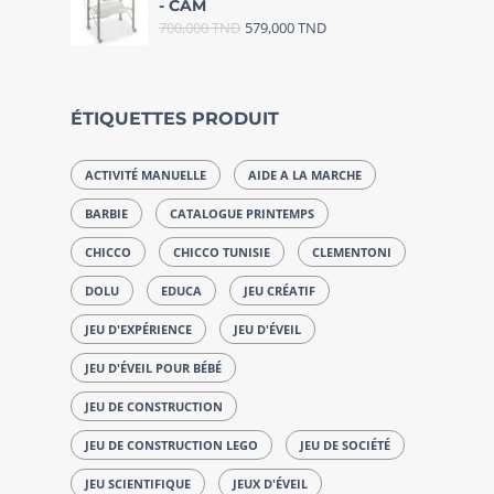
- CAM
700,000
TND
579,000
TND
ÉTIQUETTES PRODUIT
ACTIVITÉ MANUELLE
AIDE A LA MARCHE
BARBIE
CATALOGUE PRINTEMPS
CHICCO
CHICCO TUNISIE
CLEMENTONI
DOLU
EDUCA
JEU CRÉATIF
JEU D'EXPÉRIENCE
JEU D'ÉVEIL
JEU D'ÉVEIL POUR BÉBÉ
JEU DE CONSTRUCTION
JEU DE CONSTRUCTION LEGO
JEU DE SOCIÉTÉ
JEU SCIENTIFIQUE
JEUX D'ÉVEIL