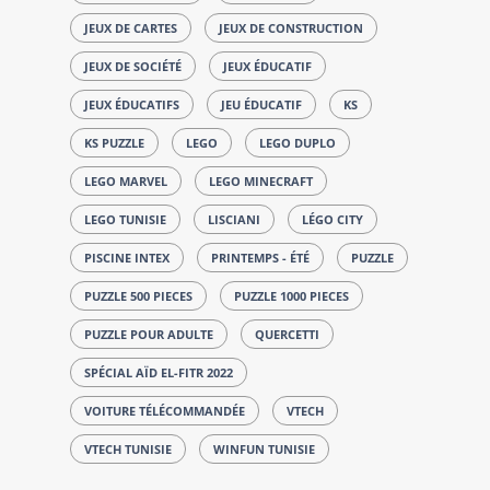
JEUX DE CARTES
JEUX DE CONSTRUCTION
JEUX DE SOCIÉTÉ
JEUX ÉDUCATIF
JEUX ÉDUCATIFS
JEU ÉDUCATIF
KS
KS PUZZLE
LEGO
LEGO DUPLO
LEGO MARVEL
LEGO MINECRAFT
LEGO TUNISIE
LISCIANI
LÉGO CITY
PISCINE INTEX
PRINTEMPS - ÉTÉ
PUZZLE
PUZZLE 500 PIECES
PUZZLE 1000 PIECES
PUZZLE POUR ADULTE
QUERCETTI
SPÉCIAL AÏD EL-FITR 2022
VOITURE TÉLÉCOMMANDÉE
VTECH
VTECH TUNISIE
WINFUN TUNISIE