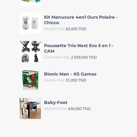
Kit Manucure 4en1 Ours Polaire -
Chicco
69,000
TND
65,000
TND
Poussette Trio Next Evo 3 en 1 -
CAM
2 470,000
TND
2 059,000
TND
Bionic Man – KS Games
54,000
TND
51,000
TND
Baby-Foot
459,000
TND
436,000
TND