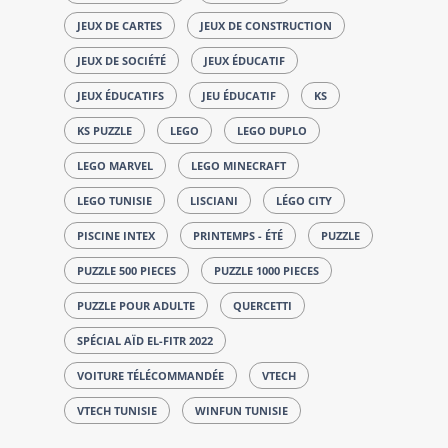
JEUX DE CARTES
JEUX DE CONSTRUCTION
JEUX DE SOCIÉTÉ
JEUX ÉDUCATIF
JEUX ÉDUCATIFS
JEU ÉDUCATIF
KS
KS PUZZLE
LEGO
LEGO DUPLO
LEGO MARVEL
LEGO MINECRAFT
LEGO TUNISIE
LISCIANI
LÉGO CITY
PISCINE INTEX
PRINTEMPS - ÉTÉ
PUZZLE
PUZZLE 500 PIECES
PUZZLE 1000 PIECES
PUZZLE POUR ADULTE
QUERCETTI
SPÉCIAL AÏD EL-FITR 2022
VOITURE TÉLÉCOMMANDÉE
VTECH
VTECH TUNISIE
WINFUN TUNISIE