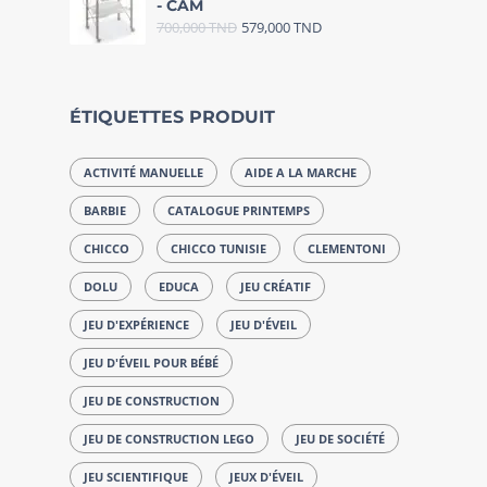
- CAM
700,000
TND
579,000
TND
ÉTIQUETTES PRODUIT
ACTIVITÉ MANUELLE
AIDE A LA MARCHE
BARBIE
CATALOGUE PRINTEMPS
CHICCO
CHICCO TUNISIE
CLEMENTONI
DOLU
EDUCA
JEU CRÉATIF
JEU D'EXPÉRIENCE
JEU D'ÉVEIL
JEU D'ÉVEIL POUR BÉBÉ
JEU DE CONSTRUCTION
JEU DE CONSTRUCTION LEGO
JEU DE SOCIÉTÉ
JEU SCIENTIFIQUE
JEUX D'ÉVEIL