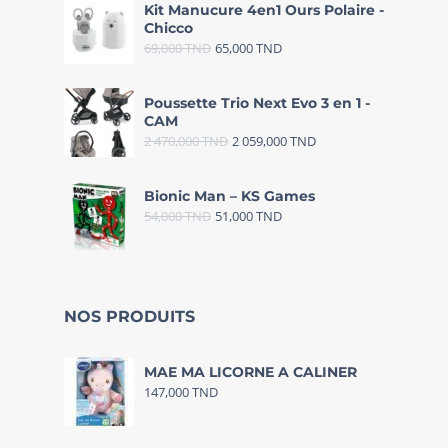
Kit Manucure 4en1 Ours Polaire -
Chicco
69,000
TND
65,000
TND
Poussette Trio Next Evo 3 en 1 -
CAM
2 470,000
TND
2 059,000
TND
Bionic Man – KS Games
54,000
TND
51,000
TND
NOS PRODUITS
MAE MA LICORNE A CALINER
147,000
TND