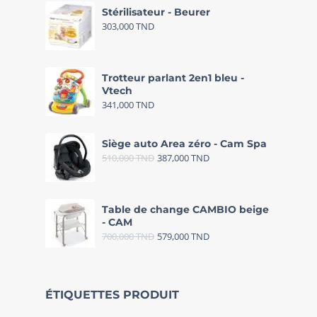
Stérilisateur - Beurer
303,000
TND
Trotteur parlant 2en1 bleu -
Vtech
341,000
TND
Siège auto Area zéro - Cam Spa
510,000
TND
387,000
TND
Table de change CAMBIO beige
- CAM
700,000
TND
579,000
TND
ÉTIQUETTES PRODUIT