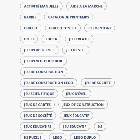
ACTIVITÉ MANUELLE
AIDE A LA MARCHE
BARBIE
CATALOGUE PRINTEMPS
CHICCO
CHICCO TUNISIE
CLEMENTONI
DOLU
EDUCA
JEU CRÉATIF
JEU D'EXPÉRIENCE
JEU D'ÉVEIL
JEU D'ÉVEIL POUR BÉBÉ
JEU DE CONSTRUCTION
JEU DE CONSTRUCTION LEGO
JEU DE SOCIÉTÉ
JEU SCIENTIFIQUE
JEUX D'ÉVEIL
JEUX DE CARTES
JEUX DE CONSTRUCTION
JEUX DE SOCIÉTÉ
JEUX ÉDUCATIF
JEUX ÉDUCATIFS
JEU ÉDUCATIF
KS
KS PUZZLE
LEGO
LEGO DUPLO