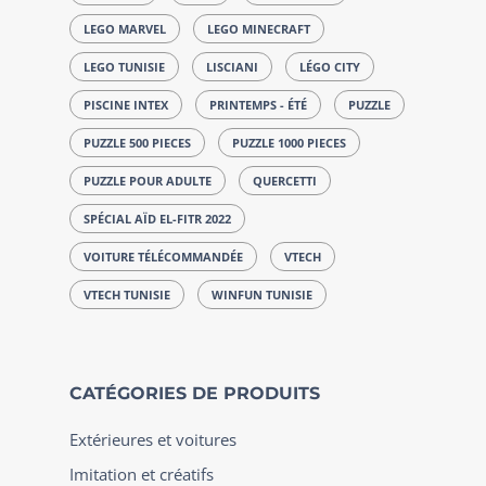
LEGO MARVEL
LEGO MINECRAFT
LEGO TUNISIE
LISCIANI
LÉGO CITY
PISCINE INTEX
PRINTEMPS - ÉTÉ
PUZZLE
PUZZLE 500 PIECES
PUZZLE 1000 PIECES
PUZZLE POUR ADULTE
QUERCETTI
SPÉCIAL AÏD EL-FITR 2022
VOITURE TÉLÉCOMMANDÉE
VTECH
VTECH TUNISIE
WINFUN TUNISIE
CATÉGORIES DE PRODUITS
Extérieures et voitures
Imitation et créatifs