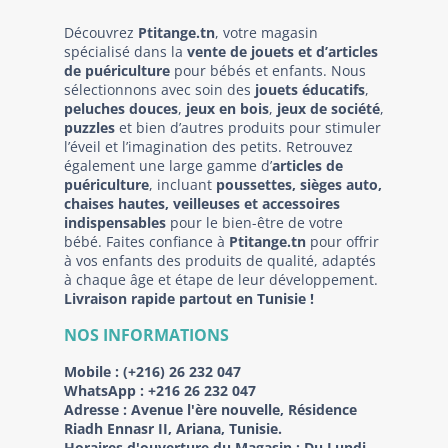
Découvrez
Ptitange.tn
, votre magasin
spécialisé dans la
vente de jouets et d’articles
de puériculture
pour bébés et enfants. Nous
sélectionnons avec soin des
jouets éducatifs
,
peluches douces
,
jeux en bois
,
jeux de société
,
puzzles
et bien d’autres produits pour stimuler
l’éveil et l’imagination des petits. Retrouvez
également une large gamme d’
articles de
puériculture
, incluant
poussettes, sièges auto,
chaises hautes, veilleuses et accessoires
indispensables
pour le bien-être de votre
bébé. Faites confiance à
Ptitange.tn
pour offrir
à vos enfants des produits de qualité, adaptés
à chaque âge et étape de leur développement.
Livraison rapide partout en Tunisie !
NOS INFORMATIONS
Mobile :
(+216) 26 232 047
WhatsApp :
+216 26 232 047
Adresse :
Avenue l'ère nouvelle, Résidence
Riadh Ennasr II, Ariana, Tunisie.
Horaires d'ouverture du Magasin : Du Lundi