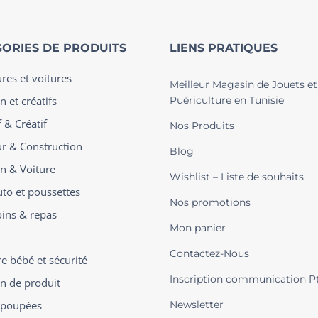
ORIES DE PRODUITS
LIENS PRATIQUES
ures et voitures
Meilleur Magasin de Jouets et
n et créatifs
Puériculture en Tunisie
 & Créatif
Nos Produits
ur & Construction
Blog
on & Voiture
Wishlist – Liste de souhaits
uto et poussettes
Nos promotions
oins & repas
Mon panier
Contactez-Nous
 bébé et sécurité
Inscription communication P
on de produit
t poupées
Newsletter