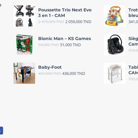
e
Poussette Trio Next Evo
Trot
3 en 1 - CAM
bleu
2 470,000
TND
2 059,000
TND
341,
Bionic Man – KS Games
Sièg
Cam
54,000
TND
51,000
TND
510,
Baby-Foot
Tab
CAM
459,000
TND
436,000
TND
700,