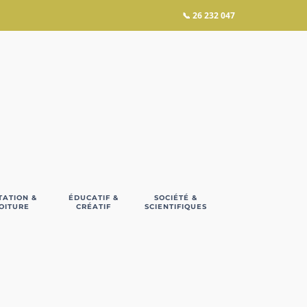
📞
26 232 047
TATION &
ÉDUCATIF &
SOCIÉTÉ &
OITURE
CRÉATIF
SCIENTIFIQUES