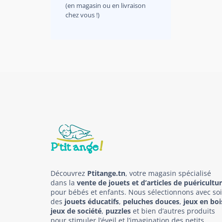
(en magasin ou en livraison
chez vous !)
Découvrez
Ptitange.tn
, votre magasin spécialisé
dans la
vente de jouets et d’articles de puéricultu
pour bébés et enfants. Nous sélectionnons avec so
des
jouets éducatifs
,
peluches douces
,
jeux en boi
jeux de société
,
puzzles
et bien d’autres produits
pour stimuler l’éveil et l’imagination des petits.