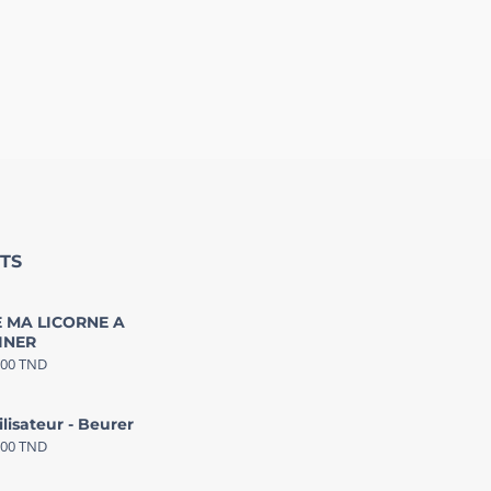
TS
 MA LICORNE A
INER
000
TND
ilisateur - Beurer
000
TND