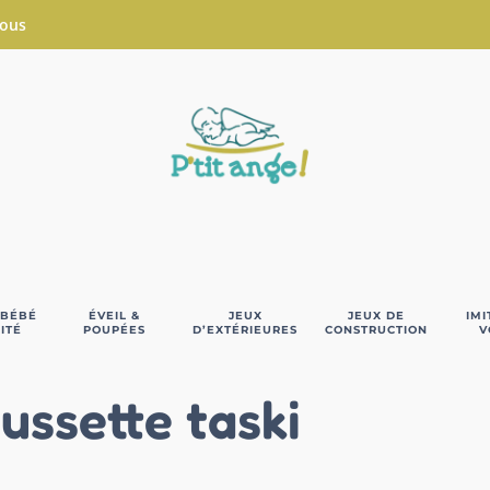
Nous
 BÉBÉ
ÉVEIL &
JEUX
JEUX DE
IMI
ITÉ
POUPÉES
D’EXTÉRIEURES
CONSTRUCTION
V
ussette taski