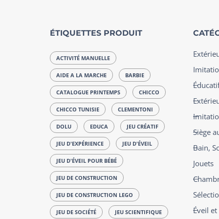
ÉTIQUETTES PRODUIT
CATÉG
Extérie
ACTIVITÉ MANUELLE
Imitatio
AIDE A LA MARCHE
BARBIE
Éducatif
CATALOGUE PRINTEMPS
CHICCO
Extérie
CHICCO TUNISIE
CLEMENTONI
Imitati
DOLU
EDUCA
JEU CRÉATIF
Siège a
JEU D'EXPÉRIENCE
JEU D'ÉVEIL
Bain, S
JEU D'ÉVEIL POUR BÉBÉ
Jouets
JEU DE CONSTRUCTION
Chambre
Sélecti
JEU DE CONSTRUCTION LEGO
Éveil e
JEU DE SOCIÉTÉ
JEU SCIENTIFIQUE