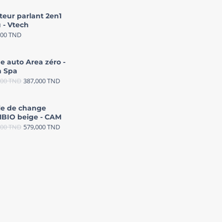
teur parlant 2en1
 - Vtech
000
TND
e auto Area zéro -
 Spa
000
TND
387,000
TND
le de change
BIO beige - CAM
000
TND
579,000
TND