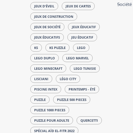
Société
JEUX D'ÉVEIL
JEUX DE CARTES
JEUX DE CONSTRUCTION
JEUX DE SOCIÉTÉ
JEUX ÉDUCATIF
JEUX ÉDUCATIFS
JEU ÉDUCATIF
KS
KS PUZZLE
LEGO
LEGO DUPLO
LEGO MARVEL
LEGO MINECRAFT
LEGO TUNISIE
LISCIANI
LÉGO CITY
PISCINE INTEX
PRINTEMPS - ÉTÉ
PUZZLE
PUZZLE 500 PIECES
PUZZLE 1000 PIECES
PUZZLE POUR ADULTE
QUERCETTI
SPÉCIAL AÏD EL-FITR 2022