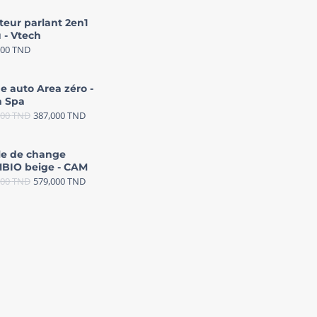
teur parlant 2en1
 - Vtech
000
TND
e auto Area zéro -
 Spa
000
TND
387,000
TND
le de change
BIO beige - CAM
000
TND
579,000
TND