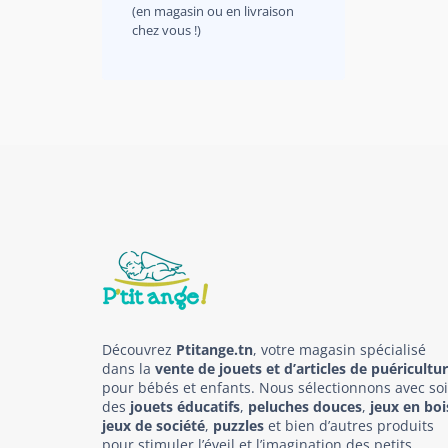
(en magasin ou en livraison
chez vous !)
Découvrez
Ptitange.tn
, votre magasin spécialisé
dans la
vente de jouets et d’articles de puéricultu
pour bébés et enfants. Nous sélectionnons avec so
des
jouets éducatifs
,
peluches douces
,
jeux en boi
jeux de société
,
puzzles
et bien d’autres produits
pour stimuler l’éveil et l’imagination des petits.