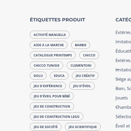
ÉTIQUETTES PRODUIT
CATÉG
Extérie
ACTIVITÉ MANUELLE
Imitatio
AIDE A LA MARCHE
BARBIE
Éducatif
CATALOGUE PRINTEMPS
CHICCO
Extérie
CHICCO TUNISIE
CLEMENTONI
Imitati
DOLU
EDUCA
JEU CRÉATIF
Siège a
JEU D'EXPÉRIENCE
JEU D'ÉVEIL
Bain, S
JEU D'ÉVEIL POUR BÉBÉ
Jouets
JEU DE CONSTRUCTION
Chambre
Sélecti
JEU DE CONSTRUCTION LEGO
Éveil e
JEU DE SOCIÉTÉ
JEU SCIENTIFIQUE