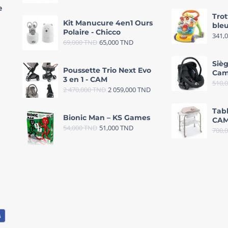
e
Trot
Kit Manucure 4en1 Ours
bleu
Polaire - Chicco
341,
69,000
TND
65,000
TND
Sièg
Poussette Trio Next Evo
Cam
3 en 1 - CAM
510,
2 470,000
TND
2 059,000
TND
Tab
Bionic Man – KS Games
CAM
54,000
TND
51,000
TND
700,