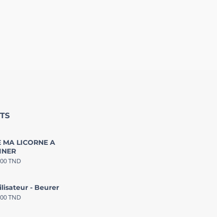
TS
 MA LICORNE A
INER
000
TND
ilisateur - Beurer
000
TND