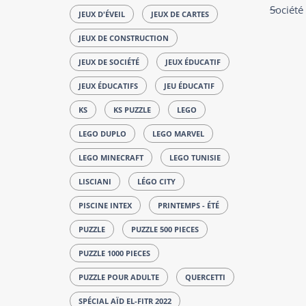
Société
JEUX D'ÉVEIL
JEUX DE CARTES
JEUX DE CONSTRUCTION
JEUX DE SOCIÉTÉ
JEUX ÉDUCATIF
JEUX ÉDUCATIFS
JEU ÉDUCATIF
KS
KS PUZZLE
LEGO
LEGO DUPLO
LEGO MARVEL
LEGO MINECRAFT
LEGO TUNISIE
LISCIANI
LÉGO CITY
PISCINE INTEX
PRINTEMPS - ÉTÉ
PUZZLE
PUZZLE 500 PIECES
PUZZLE 1000 PIECES
PUZZLE POUR ADULTE
QUERCETTI
SPÉCIAL AÏD EL-FITR 2022