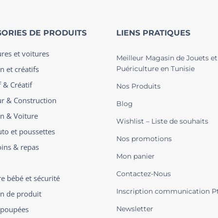
ORIES DE PRODUITS
LIENS PRATIQUES
ures et voitures
Meilleur Magasin de Jouets et
n et créatifs
Puériculture en Tunisie
 & Créatif
Nos Produits
ur & Construction
Blog
on & Voiture
Wishlist – Liste de souhaits
uto et poussettes
Nos promotions
oins & repas
Mon panier
Contactez-Nous
 bébé et sécurité
Inscription communication P
on de produit
t poupées
Newsletter