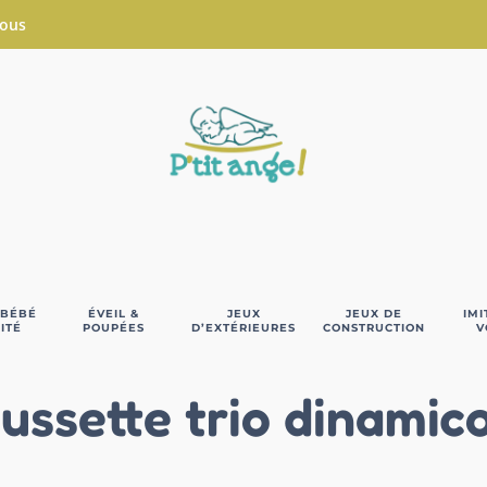
Nous
 BÉBÉ
ÉVEIL &
JEUX
JEUX DE
IMI
ITÉ
POUPÉES
D’EXTÉRIEURES
CONSTRUCTION
V
ussette trio dinamic