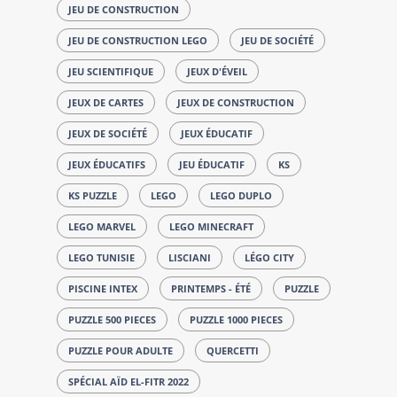
JEU DE CONSTRUCTION
JEU DE CONSTRUCTION LEGO
JEU DE SOCIÉTÉ
JEU SCIENTIFIQUE
JEUX D'ÉVEIL
JEUX DE CARTES
JEUX DE CONSTRUCTION
JEUX DE SOCIÉTÉ
JEUX ÉDUCATIF
JEUX ÉDUCATIFS
JEU ÉDUCATIF
KS
KS PUZZLE
LEGO
LEGO DUPLO
LEGO MARVEL
LEGO MINECRAFT
LEGO TUNISIE
LISCIANI
LÉGO CITY
PISCINE INTEX
PRINTEMPS - ÉTÉ
PUZZLE
PUZZLE 500 PIECES
PUZZLE 1000 PIECES
PUZZLE POUR ADULTE
QUERCETTI
SPÉCIAL AÏD EL-FITR 2022