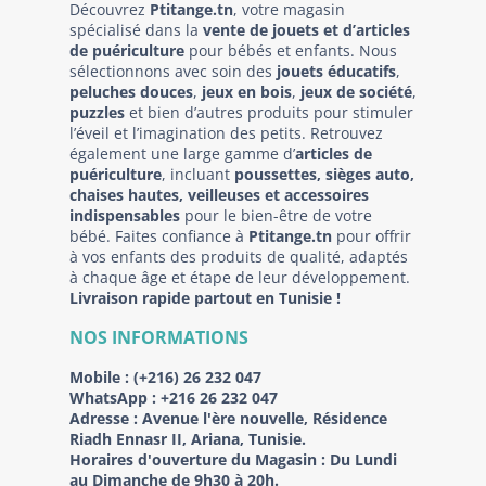
Découvrez
Ptitange.tn
, votre magasin
spécialisé dans la
vente de jouets et d’articles
de puériculture
pour bébés et enfants. Nous
sélectionnons avec soin des
jouets éducatifs
,
peluches douces
,
jeux en bois
,
jeux de société
,
puzzles
et bien d’autres produits pour stimuler
l’éveil et l’imagination des petits. Retrouvez
également une large gamme d’
articles de
puériculture
, incluant
poussettes, sièges auto,
chaises hautes, veilleuses et accessoires
indispensables
pour le bien-être de votre
bébé. Faites confiance à
Ptitange.tn
pour offrir
à vos enfants des produits de qualité, adaptés
à chaque âge et étape de leur développement.
Livraison rapide partout en Tunisie !
NOS INFORMATIONS
Mobile :
(+216) 26 232 047
WhatsApp :
+216 26 232 047
Adresse :
Avenue l'ère nouvelle, Résidence
Riadh Ennasr II, Ariana, Tunisie.
Horaires d'ouverture du Magasin : Du Lundi
au Dimanche de 9h30 à 20h.