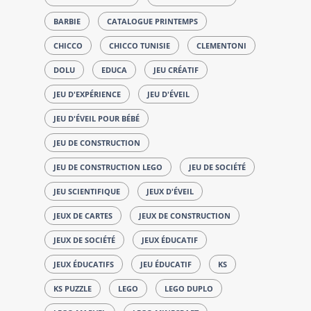
BARBIE
CATALOGUE PRINTEMPS
CHICCO
CHICCO TUNISIE
CLEMENTONI
DOLU
EDUCA
JEU CRÉATIF
JEU D'EXPÉRIENCE
JEU D'ÉVEIL
JEU D'ÉVEIL POUR BÉBÉ
JEU DE CONSTRUCTION
JEU DE CONSTRUCTION LEGO
JEU DE SOCIÉTÉ
JEU SCIENTIFIQUE
JEUX D'ÉVEIL
JEUX DE CARTES
JEUX DE CONSTRUCTION
JEUX DE SOCIÉTÉ
JEUX ÉDUCATIF
JEUX ÉDUCATIFS
JEU ÉDUCATIF
KS
KS PUZZLE
LEGO
LEGO DUPLO