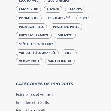
LEGO MARVEL
LEGO MINECRAFT
LEGO TUNISIE
LISCIANI
LÉGO CITY
PISCINE INTEX
PRINTEMPS - ÉTÉ
PUZZLE
PUZZLE 500 PIECES
PUZZLE 1000 PIECES
PUZZLE POUR ADULTE
QUERCETTI
SPÉCIAL AÏD EL-FITR 2022
VOITURE TÉLÉCOMMANDÉE
VTECH
VTECH TUNISIE
WINFUN TUNISIE
CATÉGORIES DE PRODUITS
Extérieures et voitures
Imitation et créatifs
Éducatif & Créatif