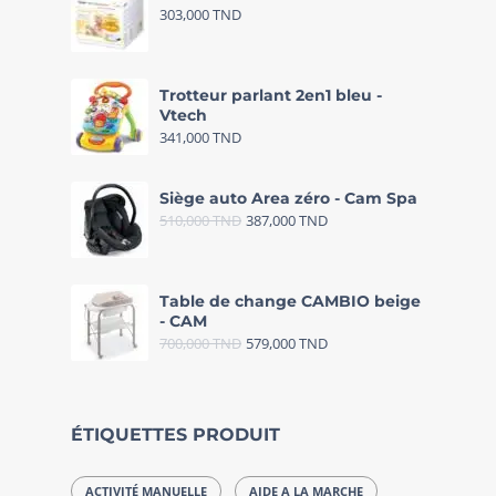
303,000
TND
Trotteur parlant 2en1 bleu -
Vtech
341,000
TND
Siège auto Area zéro - Cam Spa
510,000
TND
387,000
TND
Table de change CAMBIO beige
- CAM
700,000
TND
579,000
TND
ÉTIQUETTES PRODUIT
ACTIVITÉ MANUELLE
AIDE A LA MARCHE