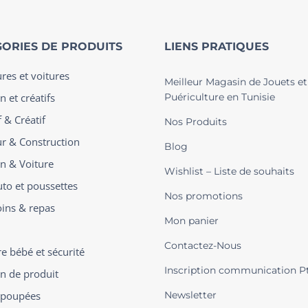
ORIES DE PRODUITS
LIENS PRATIQUES
ures et voitures
Meilleur Magasin de Jouets et
n et créatifs
Puériculture en Tunisie
 & Créatif
Nos Produits
ur & Construction
Blog
on & Voiture
Wishlist – Liste de souhaits
uto et poussettes
Nos promotions
oins & repas
Mon panier
Contactez-Nous
 bébé et sécurité
Inscription communication P
on de produit
t poupées
Newsletter