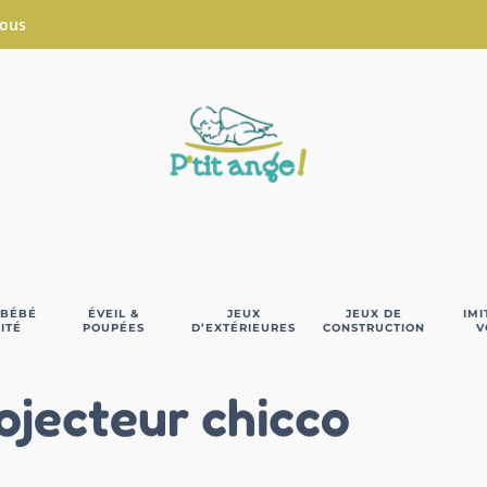
Nous
 BÉBÉ
ÉVEIL &
JEUX
JEUX DE
IMI
ITÉ
POUPÉES
D’EXTÉRIEURES
CONSTRUCTION
V
ojecteur chicco