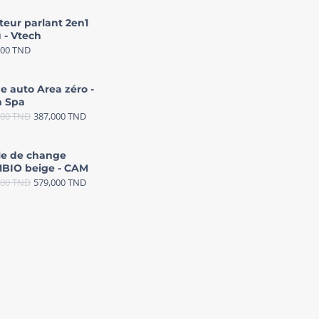
teur parlant 2en1
 - Vtech
000
TND
e auto Area zéro -
 Spa
000
TND
387,000
TND
le de change
BIO beige - CAM
000
TND
579,000
TND