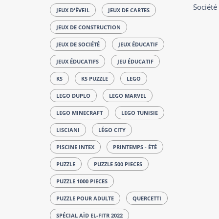
Société
JEUX D'ÉVEIL
JEUX DE CARTES
JEUX DE CONSTRUCTION
JEUX DE SOCIÉTÉ
JEUX ÉDUCATIF
JEUX ÉDUCATIFS
JEU ÉDUCATIF
KS
KS PUZZLE
LEGO
LEGO DUPLO
LEGO MARVEL
LEGO MINECRAFT
LEGO TUNISIE
LISCIANI
LÉGO CITY
PISCINE INTEX
PRINTEMPS - ÉTÉ
PUZZLE
PUZZLE 500 PIECES
PUZZLE 1000 PIECES
PUZZLE POUR ADULTE
QUERCETTI
SPÉCIAL AÏD EL-FITR 2022