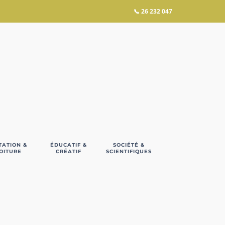
📞
26 232 047
TATION &
ÉDUCATIF &
SOCIÉTÉ &
OITURE
CRÉATIF
SCIENTIFIQUES