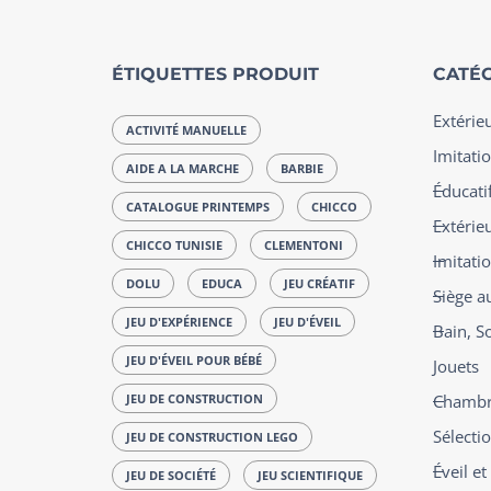
ÉTIQUETTES PRODUIT
CATÉG
Extérie
ACTIVITÉ MANUELLE
Imitatio
AIDE A LA MARCHE
BARBIE
Éducatif
CATALOGUE PRINTEMPS
CHICCO
Extérie
CHICCO TUNISIE
CLEMENTONI
Imitati
DOLU
EDUCA
JEU CRÉATIF
Siège a
JEU D'EXPÉRIENCE
JEU D'ÉVEIL
Bain, S
JEU D'ÉVEIL POUR BÉBÉ
Jouets
JEU DE CONSTRUCTION
Chambre
Sélecti
JEU DE CONSTRUCTION LEGO
Éveil e
JEU DE SOCIÉTÉ
JEU SCIENTIFIQUE