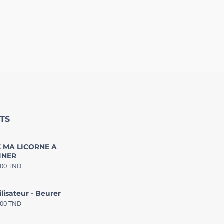
TS
 MA LICORNE A
INER
000
TND
ilisateur - Beurer
000
TND