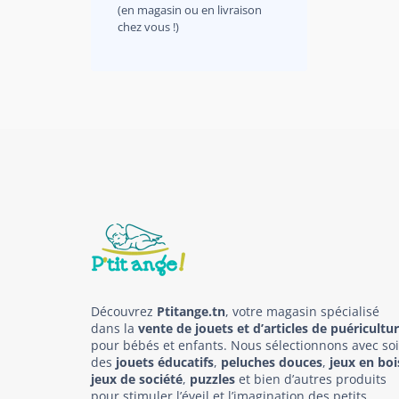
(en magasin ou en livraison
chez vous !)
Découvrez
Ptitange.tn
, votre magasin spécialisé
dans la
vente de jouets et d’articles de puéricultu
pour bébés et enfants. Nous sélectionnons avec so
des
jouets éducatifs
,
peluches douces
,
jeux en boi
jeux de société
,
puzzles
et bien d’autres produits
pour stimuler l’éveil et l’imagination des petits.