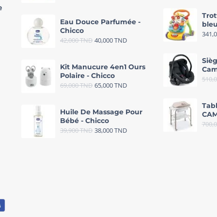
e
Trot
Eau Douce Parfumée -
bleu
Chicco
341,
42,000
TND
40,000
TND
Sièg
Kit Manucure 4en1 Ours
Cam
Polaire - Chicco
510,
69,000
TND
65,000
TND
Tab
Huile De Massage Pour
CAM
Bébé - Chicco
700,
39,900
TND
38,000
TND