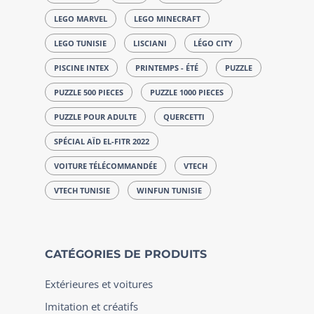
LEGO MARVEL
LEGO MINECRAFT
LEGO TUNISIE
LISCIANI
LÉGO CITY
PISCINE INTEX
PRINTEMPS - ÉTÉ
PUZZLE
PUZZLE 500 PIECES
PUZZLE 1000 PIECES
PUZZLE POUR ADULTE
QUERCETTI
SPÉCIAL AÏD EL-FITR 2022
VOITURE TÉLÉCOMMANDÉE
VTECH
VTECH TUNISIE
WINFUN TUNISIE
CATÉGORIES DE PRODUITS
Extérieures et voitures
Imitation et créatifs