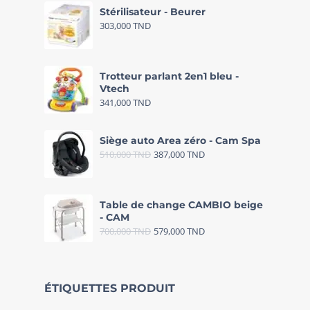
Stérilisateur - Beurer
303,000
TND
Trotteur parlant 2en1 bleu -
Vtech
341,000
TND
Siège auto Area zéro - Cam Spa
510,000
TND
387,000
TND
Table de change CAMBIO beige
- CAM
700,000
TND
579,000
TND
ÉTIQUETTES PRODUIT