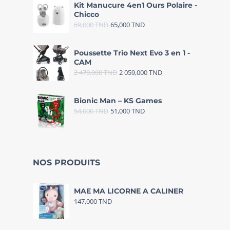
Kit Manucure 4en1 Ours Polaire -
Chicco
69,000
TND
65,000
TND
Poussette Trio Next Evo 3 en 1 -
CAM
2 470,000
TND
2 059,000
TND
Bionic Man – KS Games
54,000
TND
51,000
TND
NOS PRODUITS
MAE MA LICORNE A CALINER
147,000
TND