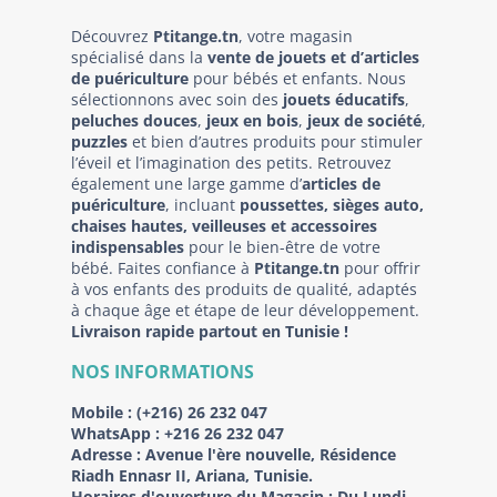
Découvrez
Ptitange.tn
, votre magasin
spécialisé dans la
vente de jouets et d’articles
de puériculture
pour bébés et enfants. Nous
sélectionnons avec soin des
jouets éducatifs
,
peluches douces
,
jeux en bois
,
jeux de société
,
puzzles
et bien d’autres produits pour stimuler
l’éveil et l’imagination des petits. Retrouvez
également une large gamme d’
articles de
puériculture
, incluant
poussettes, sièges auto,
chaises hautes, veilleuses et accessoires
indispensables
pour le bien-être de votre
bébé. Faites confiance à
Ptitange.tn
pour offrir
à vos enfants des produits de qualité, adaptés
à chaque âge et étape de leur développement.
Livraison rapide partout en Tunisie !
NOS INFORMATIONS
Mobile :
(+216) 26 232 047
WhatsApp :
+216 26 232 047
Adresse :
Avenue l'ère nouvelle, Résidence
Riadh Ennasr II, Ariana, Tunisie.
Horaires d'ouverture du Magasin : Du Lundi