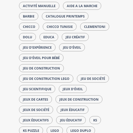
ACTIVITÉ MANUELLE
AIDE A LA MARCHE
BARBIE
CATALOGUE PRINTEMPS
CHICCO
CHICCO TUNISIE
CLEMENTONI
DOLU
EDUCA
JEU CRÉATIF
JEU D'EXPÉRIENCE
JEU D'ÉVEIL
JEU D'ÉVEIL POUR BÉBÉ
JEU DE CONSTRUCTION
JEU DE CONSTRUCTION LEGO
JEU DE SOCIÉTÉ
JEU SCIENTIFIQUE
JEUX D'ÉVEIL
JEUX DE CARTES
JEUX DE CONSTRUCTION
JEUX DE SOCIÉTÉ
JEUX ÉDUCATIF
JEUX ÉDUCATIFS
JEU ÉDUCATIF
KS
KS PUZZLE
LEGO
LEGO DUPLO