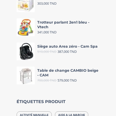
303,000
TND
Trotteur parlant 2en1 bleu -
Vtech
341,000
TND
Siège auto Area zéro - Cam Spa
510,000
TND
387,000
TND
Table de change CAMBIO beige
- CAM
700,000
TND
579,000
TND
ÉTIQUETTES PRODUIT
ACTIVITÉ MANUELLE
AIDE A LA MARCHE