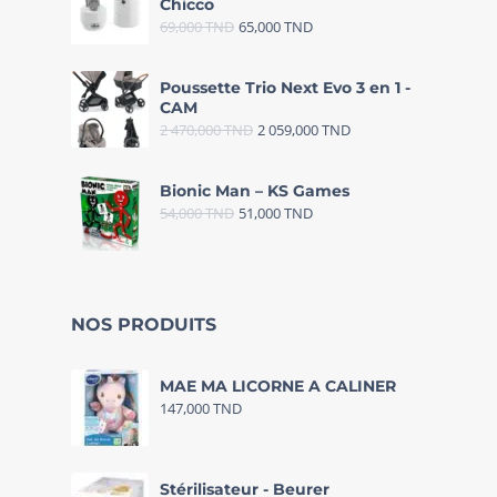
Chicco
69,000
TND
65,000
TND
Poussette Trio Next Evo 3 en 1 -
CAM
2 470,000
TND
2 059,000
TND
Bionic Man – KS Games
54,000
TND
51,000
TND
NOS PRODUITS
MAE MA LICORNE A CALINER
147,000
TND
Stérilisateur - Beurer