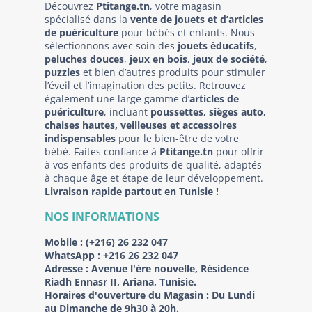
Découvrez
Ptitange.tn
, votre magasin
spécialisé dans la
vente de jouets et d’articles
de puériculture
pour bébés et enfants. Nous
sélectionnons avec soin des
jouets éducatifs
,
peluches douces
,
jeux en bois
,
jeux de société
,
puzzles
et bien d’autres produits pour stimuler
l’éveil et l’imagination des petits. Retrouvez
également une large gamme d’
articles de
puériculture
, incluant
poussettes, sièges auto,
chaises hautes, veilleuses et accessoires
indispensables
pour le bien-être de votre
bébé. Faites confiance à
Ptitange.tn
pour offrir
à vos enfants des produits de qualité, adaptés
à chaque âge et étape de leur développement.
Livraison rapide partout en Tunisie !
NOS INFORMATIONS
Mobile :
(+216) 26 232 047
WhatsApp :
+216 26 232 047
Adresse :
Avenue l'ère nouvelle, Résidence
Riadh Ennasr II, Ariana, Tunisie.
Horaires d'ouverture du Magasin : Du Lundi
au Dimanche de 9h30 à 20h.