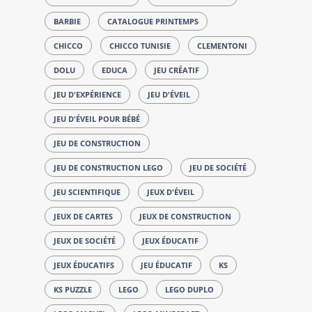
BARBIE
CATALOGUE PRINTEMPS
CHICCO
CHICCO TUNISIE
CLEMENTONI
DOLU
EDUCA
JEU CRÉATIF
JEU D'EXPÉRIENCE
JEU D'ÉVEIL
JEU D'ÉVEIL POUR BÉBÉ
JEU DE CONSTRUCTION
JEU DE CONSTRUCTION LEGO
JEU DE SOCIÉTÉ
JEU SCIENTIFIQUE
JEUX D'ÉVEIL
JEUX DE CARTES
JEUX DE CONSTRUCTION
JEUX DE SOCIÉTÉ
JEUX ÉDUCATIF
JEUX ÉDUCATIFS
JEU ÉDUCATIF
KS
KS PUZZLE
LEGO
LEGO DUPLO