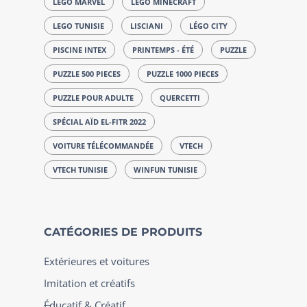
LEGO MARVEL
LEGO MINECRAFT
LEGO TUNISIE
LISCIANI
LÉGO CITY
PISCINE INTEX
PRINTEMPS - ÉTÉ
PUZZLE
PUZZLE 500 PIECES
PUZZLE 1000 PIECES
PUZZLE POUR ADULTE
QUERCETTI
SPÉCIAL AÏD EL-FITR 2022
VOITURE TÉLÉCOMMANDÉE
VTECH
VTECH TUNISIE
WINFUN TUNISIE
CATÉGORIES DE PRODUITS
Extérieures et voitures
Imitation et créatifs
Éducatif & Créatif