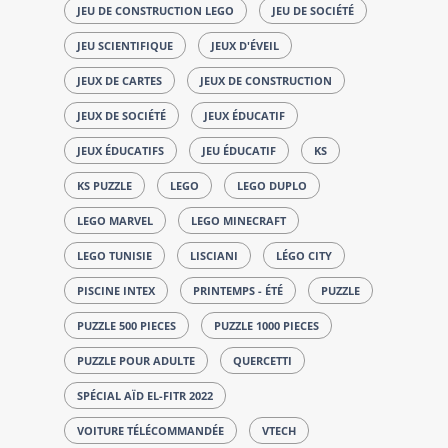
JEU DE CONSTRUCTION LEGO
JEU DE SOCIÉTÉ
JEU SCIENTIFIQUE
JEUX D'ÉVEIL
JEUX DE CARTES
JEUX DE CONSTRUCTION
JEUX DE SOCIÉTÉ
JEUX ÉDUCATIF
JEUX ÉDUCATIFS
JEU ÉDUCATIF
KS
KS PUZZLE
LEGO
LEGO DUPLO
LEGO MARVEL
LEGO MINECRAFT
LEGO TUNISIE
LISCIANI
LÉGO CITY
PISCINE INTEX
PRINTEMPS - ÉTÉ
PUZZLE
PUZZLE 500 PIECES
PUZZLE 1000 PIECES
PUZZLE POUR ADULTE
QUERCETTI
SPÉCIAL AÏD EL-FITR 2022
VOITURE TÉLÉCOMMANDÉE
VTECH