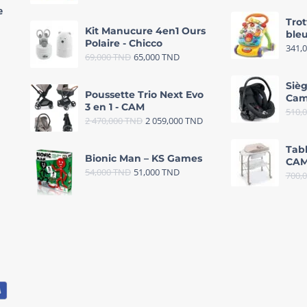
e
Trot
Kit Manucure 4en1 Ours
bleu
Polaire - Chicco
341,
69,000
TND
65,000
TND
Sièg
Poussette Trio Next Evo
Cam
3 en 1 - CAM
510,
2 470,000
TND
2 059,000
TND
Tab
Bionic Man – KS Games
CAM
54,000
TND
51,000
TND
700,