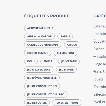
ÉTIQUETTES PRODUIT
CATÉG
Extérie
ACTIVITÉ MANUELLE
Imitatio
AIDE A LA MARCHE
BARBIE
Éducatif
CATALOGUE PRINTEMPS
CHICCO
Extérie
CHICCO TUNISIE
CLEMENTONI
Imitati
DOLU
EDUCA
JEU CRÉATIF
Siège a
JEU D'EXPÉRIENCE
JEU D'ÉVEIL
Bain, S
JEU D'ÉVEIL POUR BÉBÉ
Jouets
JEU DE CONSTRUCTION
Chambre
Sélecti
JEU DE CONSTRUCTION LEGO
Éveil e
JEU DE SOCIÉTÉ
JEU SCIENTIFIQUE