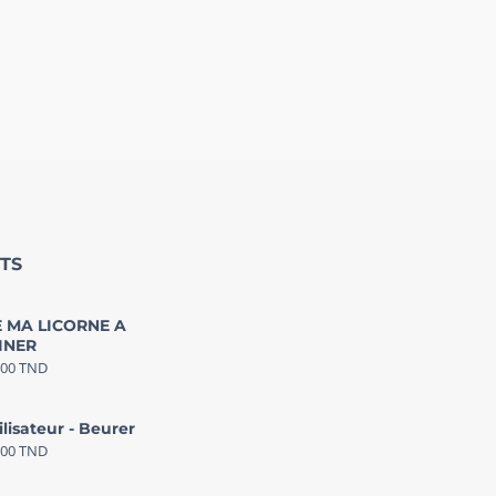
TS
 MA LICORNE A
INER
000
TND
ilisateur - Beurer
000
TND