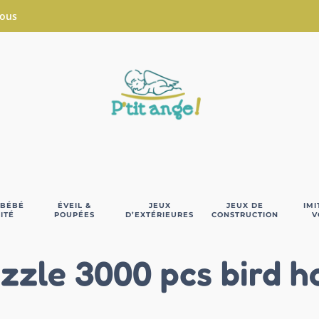
Nous
 BÉBÉ
ÉVEIL &
JEUX
JEUX DE
IMI
ITÉ
POUPÉES
D’EXTÉRIEURES
CONSTRUCTION
V
zzle 3000 pcs bird 