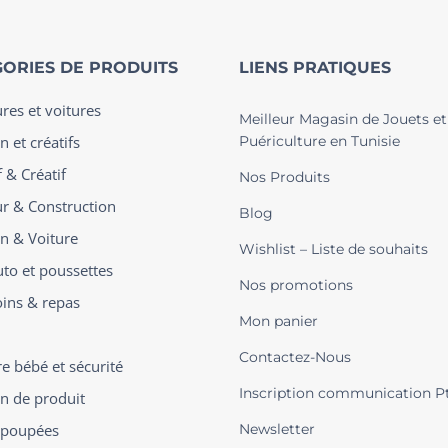
ORIES DE PRODUITS
LIENS PRATIQUES
ures et voitures
Meilleur Magasin de Jouets et
n et créatifs
Puériculture en Tunisie
 & Créatif
Nos Produits
ur & Construction
Blog
on & Voiture
Wishlist – Liste de souhaits
uto et poussettes
Nos promotions
oins & repas
Mon panier
Contactez-Nous
 bébé et sécurité
Inscription communication P
on de produit
t poupées
Newsletter