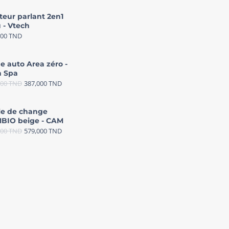
teur parlant 2en1
 - Vtech
000
TND
e auto Area zéro -
 Spa
000
TND
387,000
TND
le de change
BIO beige - CAM
000
TND
579,000
TND