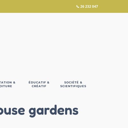
📞
26 232 047
TATION &
ÉDUCATIF &
SOCIÉTÉ &
OITURE
CRÉATIF
SCIENTIFIQUES
house gardens