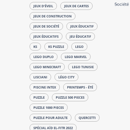
Société
JEUX D'ÉVEIL
JEUX DE CARTES
JEUX DE CONSTRUCTION
JEUX DE SOCIÉTÉ
JEUX ÉDUCATIF
JEUX ÉDUCATIFS
JEU ÉDUCATIF
KS
KS PUZZLE
LEGO
LEGO DUPLO
LEGO MARVEL
LEGO MINECRAFT
LEGO TUNISIE
LISCIANI
LÉGO CITY
PISCINE INTEX
PRINTEMPS - ÉTÉ
PUZZLE
PUZZLE 500 PIECES
PUZZLE 1000 PIECES
PUZZLE POUR ADULTE
QUERCETTI
SPÉCIAL AÏD EL-FITR 2022