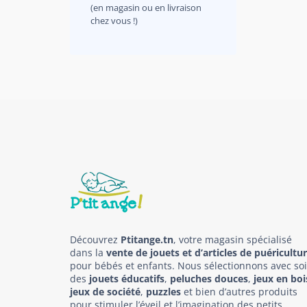
(en magasin ou en livraison
chez vous !)
Découvrez
Ptitange.tn
, votre magasin spécialisé
dans la
vente de jouets et d’articles de puéricultu
pour bébés et enfants. Nous sélectionnons avec so
des
jouets éducatifs
,
peluches douces
,
jeux en boi
jeux de société
,
puzzles
et bien d’autres produits
pour stimuler l’éveil et l’imagination des petits.