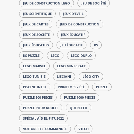
JEU DE CONSTRUCTION LEGO
JEU DE SOCIÉTÉ
JEU SCIENTIFIQUE
JEUX D'ÉVEIL
JEUX DE CARTES
JEUX DE CONSTRUCTION
JEUX DE SOCIÉTÉ
JEUX ÉDUCATIF
JEUX ÉDUCATIFS
JEU ÉDUCATIF
KS
KS PUZZLE
LEGO
LEGO DUPLO
LEGO MARVEL
LEGO MINECRAFT
LEGO TUNISIE
LISCIANI
LÉGO CITY
PISCINE INTEX
PRINTEMPS - ÉTÉ
PUZZLE
PUZZLE 500 PIECES
PUZZLE 1000 PIECES
PUZZLE POUR ADULTE
QUERCETTI
SPÉCIAL AÏD EL-FITR 2022
VOITURE TÉLÉCOMMANDÉE
VTECH