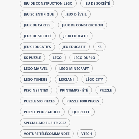
JEU DE CONSTRUCTION LEGO
JEU DE SOCIÉTÉ
JEU SCIENTIFIQUE
JEUX D'ÉVEIL
JEUX DE CARTES
JEUX DE CONSTRUCTION
JEUX DE SOCIÉTÉ
JEUX ÉDUCATIF
JEUX ÉDUCATIFS
JEU ÉDUCATIF
KS
KS PUZZLE
LEGO
LEGO DUPLO
LEGO MARVEL
LEGO MINECRAFT
LEGO TUNISIE
LISCIANI
LÉGO CITY
PISCINE INTEX
PRINTEMPS - ÉTÉ
PUZZLE
PUZZLE 500 PIECES
PUZZLE 1000 PIECES
PUZZLE POUR ADULTE
QUERCETTI
SPÉCIAL AÏD EL-FITR 2022
VOITURE TÉLÉCOMMANDÉE
VTECH