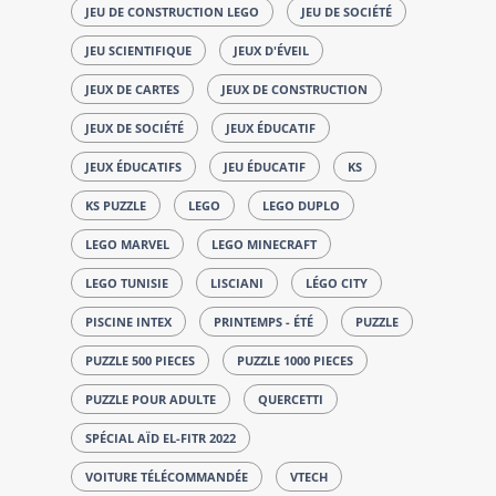
JEU DE CONSTRUCTION LEGO
JEU DE SOCIÉTÉ
JEU SCIENTIFIQUE
JEUX D'ÉVEIL
JEUX DE CARTES
JEUX DE CONSTRUCTION
JEUX DE SOCIÉTÉ
JEUX ÉDUCATIF
JEUX ÉDUCATIFS
JEU ÉDUCATIF
KS
KS PUZZLE
LEGO
LEGO DUPLO
LEGO MARVEL
LEGO MINECRAFT
LEGO TUNISIE
LISCIANI
LÉGO CITY
PISCINE INTEX
PRINTEMPS - ÉTÉ
PUZZLE
PUZZLE 500 PIECES
PUZZLE 1000 PIECES
PUZZLE POUR ADULTE
QUERCETTI
SPÉCIAL AÏD EL-FITR 2022
VOITURE TÉLÉCOMMANDÉE
VTECH