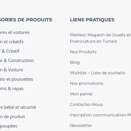
ORIES DE PRODUITS
LIENS PRATIQUES
ures et voitures
Meilleur Magasin de Jouets et
n et créatifs
Puériculture en Tunisie
 & Créatif
Nos Produits
ur & Construction
Blog
on & Voiture
Wishlist – Liste de souhaits
uto et poussettes
Nos promotions
oins & repas
Mon panier
Contactez-Nous
 bébé et sécurité
Inscription communication P
on de produit
t poupées
Newsletter