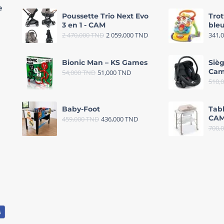
e
Poussette Trio Next Evo
Trot
3 en 1 - CAM
bleu
2 470,000
TND
2 059,000
TND
341,
Bionic Man – KS Games
Sièg
Cam
54,000
TND
51,000
TND
510,
Baby-Foot
Tab
CAM
459,000
TND
436,000
TND
700,