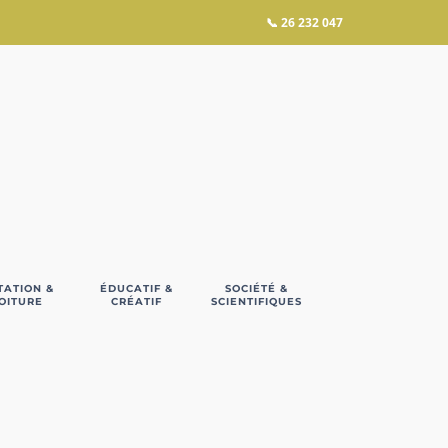
📞
26 232 047
TATION &
ÉDUCATIF &
SOCIÉTÉ &
OITURE
CRÉATIF
SCIENTIFIQUES