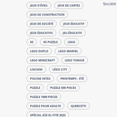
Société
JEUX D'ÉVEIL
JEUX DE CARTES
JEUX DE CONSTRUCTION
JEUX DE SOCIÉTÉ
JEUX ÉDUCATIF
JEUX ÉDUCATIFS
JEU ÉDUCATIF
KS
KS PUZZLE
LEGO
LEGO DUPLO
LEGO MARVEL
LEGO MINECRAFT
LEGO TUNISIE
LISCIANI
LÉGO CITY
PISCINE INTEX
PRINTEMPS - ÉTÉ
PUZZLE
PUZZLE 500 PIECES
PUZZLE 1000 PIECES
PUZZLE POUR ADULTE
QUERCETTI
SPÉCIAL AÏD EL-FITR 2022