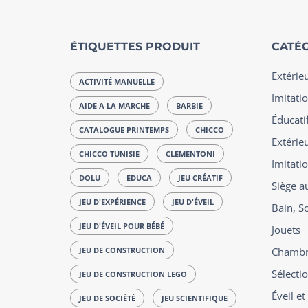
ÉTIQUETTES PRODUIT
CATÉG
Extérie
ACTIVITÉ MANUELLE
Imitatio
AIDE A LA MARCHE
BARBIE
Éducatif
CATALOGUE PRINTEMPS
CHICCO
Extérie
CHICCO TUNISIE
CLEMENTONI
Imitati
DOLU
EDUCA
JEU CRÉATIF
Siège a
JEU D'EXPÉRIENCE
JEU D'ÉVEIL
Bain, S
JEU D'ÉVEIL POUR BÉBÉ
Jouets
JEU DE CONSTRUCTION
Chambre
Sélecti
JEU DE CONSTRUCTION LEGO
Éveil e
JEU DE SOCIÉTÉ
JEU SCIENTIFIQUE