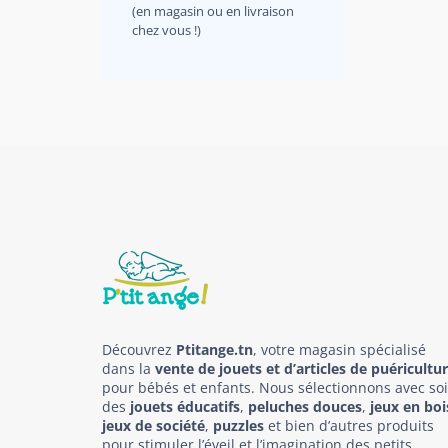
(en magasin ou en livraison
chez vous !)
Découvrez
Ptitange.tn
, votre magasin spécialisé
dans la
vente de jouets et d’articles de puéricultu
pour bébés et enfants. Nous sélectionnons avec so
des
jouets éducatifs
,
peluches douces
,
jeux en boi
jeux de société
,
puzzles
et bien d’autres produits
pour stimuler l’éveil et l’imagination des petits.