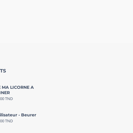
TS
 MA LICORNE A
INER
000
TND
ilisateur - Beurer
000
TND