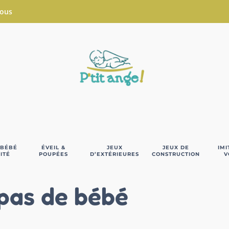
Nous
 BÉBÉ
ÉVEIL &
JEUX
JEUX DE
IMI
ITÉ
POUPÉES
D’EXTÉRIEURES
CONSTRUCTION
V
pas de bébé