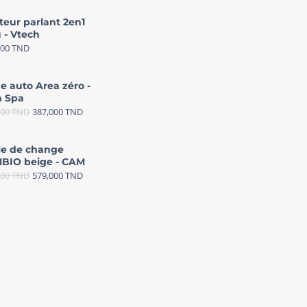
teur parlant 2en1
 - Vtech
000
TND
e auto Area zéro -
 Spa
000
TND
387,000
TND
le de change
BIO beige - CAM
000
TND
579,000
TND